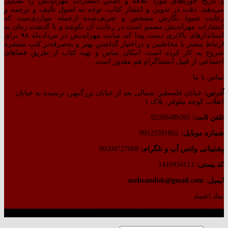
و تاریخ حوزه‌های مورد علاقه و اصلیِ انتشارات مهراندیش را تشکیل
می‌دهند. دقت در تدوین و انتشار کتاب،‌ توجه به اصول تألیف و ترجمه و
رعایت شیوهٔ نگارش مشخص و تعریف‌شده ازجمله مواردی‌ست که
انتشارات مهراندیش مصمم است در رعایت آن بکوشد و با گذشت زمان به
استاندارهای بالاتری دست پیدا کند.سایت مهراندیش در مردادماه ۹۸ برای
ارتباط بیشتر با مخاطبین و دراختیار گذاشتنِ بهتر و به‌صرفه‌تر کتبِ منتشره
شروع به کار کرده است. امکان تماس و تهیه کتاب از طریق فضاهای
اجتماعی از قبیل اینستاگرام هم مقدور است.
تماس با ما
آدرس:
خیابان فلسطین شمالی بعد از خیابان بزرگمهر، نرسیده به خیابان
انقلاب کوچه نیلوفر، پلاک ۱
تلفن ثابت:
02166489365
شماره موبایل:
09125591602
پشتیبانی واتس آپ و تلگرام:
09304727068
کد پستی:
1416934113
ایمیل: mehrandish@gmail.com
نماد اعتماد
طراحی شده توسط گروه کسب‌وکار آرشین