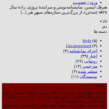
ورود / عضویت
هنریک ایبسن، نمایشنامه‌نویس و سرایندۀ نروژی، زادۀ سال
۱۸۲۸ (شه‌ئن)، از بزرگ‌ترین ستاره‌های سپهرِ هنر [...]
20
دی
دسته ها
Style
(۵)
Uncategorized
(۳)
اجرای نمایشنامه
(۴)
اخبار
(۴۹)
رونمایی
(۲۶)
مترجمین
(۱۴)
منتشر شده
(۶)
نویسندگان
(۱۱)
درباره ما
انتشارات مهراندیش به مدیریت آقای مهدی سجودی مقدم در تاریخ
مردادماه سال ۱۳۷۷ بر اساس مجوز صادره از طرف وزارت فرهنگ و
ارشاد اسلامی رسماً شروع به کار کرد.
ادبیات معاصر و کهن ایران و جهان، علوم سیاسی و اجتماعی، روان‌شناسی