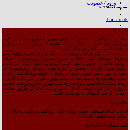
ورود / عضویت
Flat T-Shirt Company
Lookbook
درباره ما
انتشارات مهراندیش به مدیریت آقای مهدی سجودی مقدم در تاریخ
مردادماه سال ۱۳۷۷ بر اساس مجوز صادره از طرف وزارت فرهنگ و
ارشاد اسلامی رسماً شروع به کار کرد.
ادبیات معاصر و کهن ایران و جهان، علوم سیاسی و اجتماعی، روان‌شناسی
و تاریخ حوزه‌های مورد علاقه و اصلیِ انتشارات مهراندیش را تشکیل
می‌دهند. دقت در تدوین و انتشار کتاب،‌ توجه به اصول تألیف و ترجمه و
رعایت شیوهٔ نگارش مشخص و تعریف‌شده ازجمله مواردی‌ست که
انتشارات مهراندیش مصمم است در رعایت آن بکوشد و با گذشت زمان به
استاندارهای بالاتری دست پیدا کند.سایت مهراندیش در مردادماه ۹۸ برای
ارتباط بیشتر با مخاطبین و دراختیار گذاشتنِ بهتر و به‌صرفه‌تر کتبِ منتشره
شروع به کار کرده است. امکان تماس و تهیه کتاب از طریق فضاهای
اجتماعی از قبیل اینستاگرام هم مقدور است.
تماس با ما
آدرس:
خیابان فلسطین شمالی بعد از خیابان بزرگمهر، نرسیده به خیابان
انقلاب کوچه نیلوفر، پلاک ۱
تلفن ثابت:
02166489365