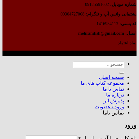
شماره موبایل:
09125591602
پشتیبانی واتس آپ و تلگرام:
09304727068
کد پستی:
1416934113
ایمیل: mehrandish@gmail.com
نماد اعتماد
طراحی شده توسط گروه کسب‌وکار آرشین
جستجو
برای:
صفحه اصلی
مجموعه کتاب های ما
تماس با ما
درباره ما
پذیرش اثر
ورود / عضویت
تماس باما
ورود
الزامی
نام کاربری یا آدرس ایمیل
*