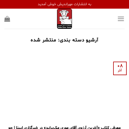
Ski
به انتشارات مهراندیش خوش آمدید
t
conten
آرشیو دسته بندی:
منتشر شده
08
آذر
معرفی کتاب «آخرین آرزوی آقای موری مک‌براید» در خبرگزاری ایبنا | جو