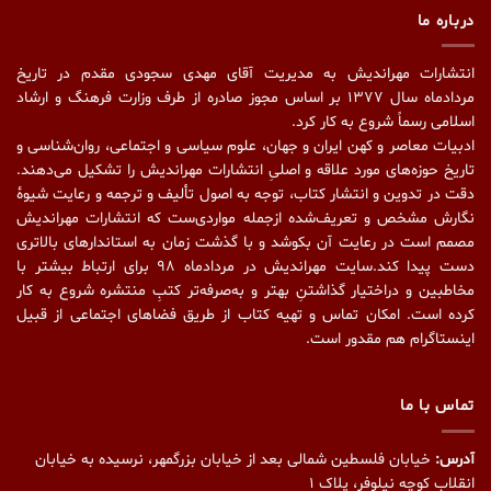
درباره ما
انتشارات مهراندیش به مدیریت آقای مهدی سجودی مقدم در تاریخ
مردادماه سال ۱۳۷۷ بر اساس مجوز صادره از طرف وزارت فرهنگ و ارشاد
اسلامی رسماً شروع به کار کرد.
ادبیات معاصر و کهن ایران و جهان، علوم سیاسی و اجتماعی، روان‌شناسی و
تاریخ حوزه‌های مورد علاقه و اصلیِ انتشارات مهراندیش را تشکیل می‌دهند.
دقت در تدوین و انتشار کتاب،‌ توجه به اصول تألیف و ترجمه و رعایت شیوهٔ
نگارش مشخص و تعریف‌شده ازجمله مواردی‌ست که انتشارات مهراندیش
مصمم است در رعایت آن بکوشد و با گذشت زمان به استاندارهای بالاتری
دست پیدا کند.سایت مهراندیش در مردادماه ۹۸ برای ارتباط بیشتر با
مخاطبین و دراختیار گذاشتنِ بهتر و به‌صرفه‌تر کتبِ منتشره شروع به کار
کرده است. امکان تماس و تهیه کتاب از طریق فضاهای اجتماعی از قبیل
اینستاگرام هم مقدور است.
تماس با ما
آدرس:
خیابان فلسطین شمالی بعد از خیابان بزرگمهر، نرسیده به خیابان
انقلاب کوچه نیلوفر، پلاک ۱