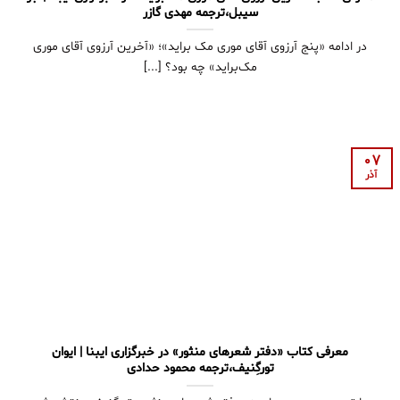
سیبل،ترجمه مهدی گازر
در ادامه «پنج آرزوی آقای موری مک براید»؛ «آخرین آرزوی آقای موری
مک‌براید» چه بود؟ [...]
07
آذر
معرفی کتاب «دفتر شعرهای منثور» در خبرگزاری ایبنا | ایوان
تورگِنیف،ترجمه محمود حدادی