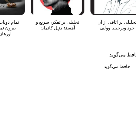
حلیلی بر اتاقی از آن
تحلیلی بر تفکر، سریع و
تمام دونات
خود ویرجینیا وولف
آهستۀ دنیِل کانمان
بیرون نمی
اورهان
حافظ می‌گوید
افزودن
به
علاقه
مندی
ها