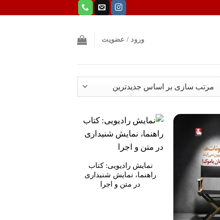
ورود / عضویت
So
la
افزودن
افزودن
به
به
علاقه
علاقه
نمایش رادیویی: کتاب
مندی
مندی
ها
ها
راهنما، نمایش شنیداری
در متن و اجرا