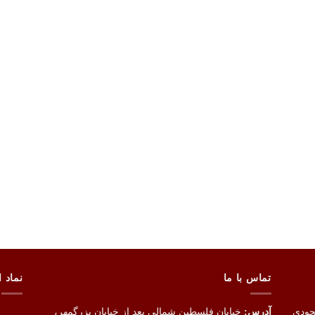
تماس با ما
نماد ا
جودی
آدرس:
خیابان فلسطین شمالی بعد از خیابان بزرگمهر،