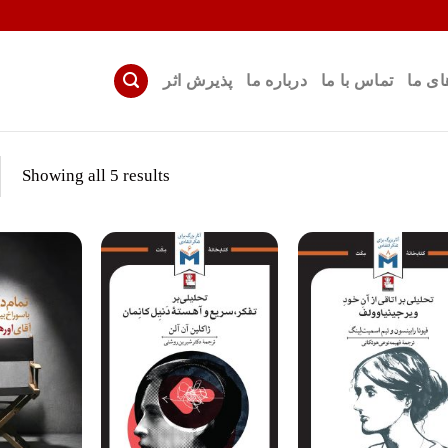
ای ما
تماس با ما
درباره ما
پذیرش اثر
rted
Showing all 5 results
by
test
افزودن
افزودن
به
به
علاقه
علاقه
مندی
مندی
ها
ها