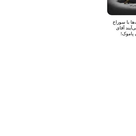
‌ها با سوراخ
‌آیند آقای
 پاموک!