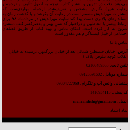
می‌دهند. دقت در تدوین و انتشار کتاب،‌ توجه به اصول تألیف و ترجمه و
رعایت شیوهٔ نگارش مشخص و تعریف‌شده ازجمله مواردی‌ست که
انتشارات مهراندیش مصمم است در رعایت آن بکوشد و با گذشت زمان به
استاندارهای بالاتری دست پیدا کند.سایت مهراندیش در مردادماه ۹۸ برای
ارتباط بیشتر با مخاطبین و دراختیار گذاشتنِ بهتر و به‌صرفه‌تر کتبِ منتشره
شروع به کار کرده است. امکان تماس و تهیه کتاب از طریق فضاهای
اجتماعی از قبیل اینستاگرام هم مقدور است.
تماس با ما
آدرس:
خیابان فلسطین شمالی بعد از خیابان بزرگمهر، نرسیده به خیابان
انقلاب کوچه نیلوفر، پلاک ۱
تلفن ثابت:
02166489365
شماره موبایل:
09125591602
پشتیبانی واتس آپ و تلگرام:
09304727068
کد پستی:
1416934113
ایمیل: mehrandish@gmail.com
نماد اعتماد
طراحی شده توسط گروه کسب‌وکار آرشین