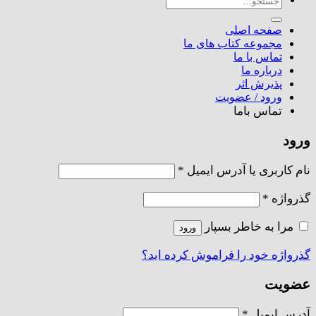
جستجو
برای:
صفحه اصلی
مجموعه کتاب های ما
تماس با ما
درباره ما
پذیرش اثر
ورود / عضویت
تماس باما
ورود
الزامی
نام کاربری یا آدرس ایمیل
*
الزامی
گذرواژه
*
مرا به خاطر بسپار
ورود
گذرواژه خود را فراموش کرده اید؟
عضویت
الزامی
آدرس ایمیل
*