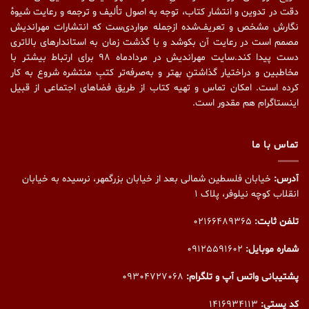
دقت در تدوین و انتشار کتاب،‌ توجه به اصول تألیف و ترجمه و رعایت شیوهٔ
نگارش مشخص و تعریف‌شده ازجمله مواردی‌ست که انتشارات مهراندیش
مصمم است در رعایت آن بکوشد و با گذشت زمان به استاندارهای بالاتری
دست پیدا کند.سایت مهراندیش در مردادماه ۹۸ برای ارتباط بیشتر با
مخاطبین و دراختیار گذاشتنِ بهتر و به‌صرفه‌تر کتبِ منتشره شروع به کار
کرده است. امکان تماس و تهیه کتاب از طریق فضاهای اجتماعی از قبیل
اینستاگرام هم مقدور است.
تماس با ما
آدرس:
خیابان فلسطین شمالی بعد از خیابان بزرگمهر، نرسیده به خیابان
انقلاب کوچه نیلوفر، پلاک ۱
تلفن ثابت:
02166489365
شماره موبایل:
09125591602
پشتیبانی واتس آپ و تلگرام:
09304727068
کد پستی:
1416934113