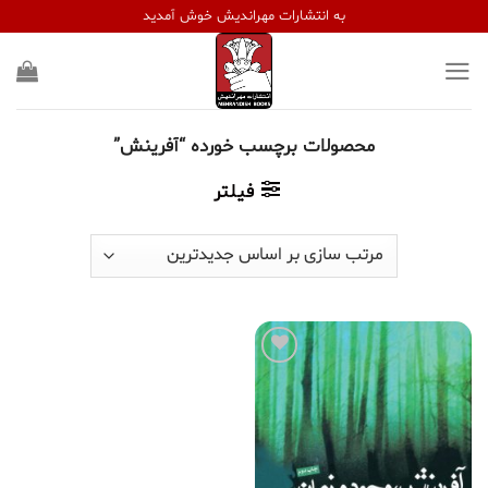
Ski
به انتشارات مهراندیش خوش آمدید
t
conten
محصولات برچسب خورده “آفرینش”
فیلتر
افزودن
به
علاقه
مندی
ها