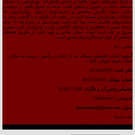
و تاریخ حوزه‌های مورد علاقه و اصلیِ انتشارات مهراندیش را تشکیل
می‌دهند. دقت در تدوین و انتشار کتاب،‌ توجه به اصول تألیف و ترجمه و
رعایت شیوهٔ نگارش مشخص و تعریف‌شده ازجمله مواردی‌ست که
انتشارات مهراندیش مصمم است در رعایت آن بکوشد و با گذشت زمان به
استاندارهای بالاتری دست پیدا کند.سایت مهراندیش در مردادماه ۹۸ برای
ارتباط بیشتر با مخاطبین و دراختیار گذاشتنِ بهتر و به‌صرفه‌تر کتبِ منتشره
شروع به کار کرده است. امکان تماس و تهیه کتاب از طریق فضاهای
اجتماعی از قبیل اینستاگرام هم مقدور است.
تماس با ما
آدرس:
خیابان فلسطین شمالی بعد از خیابان بزرگمهر، نرسیده به خیابان
انقلاب کوچه نیلوفر، پلاک ۱
تلفن ثابت:
02166489365
شماره موبایل:
09125591602
پشتیبانی واتس آپ و تلگرام:
09304727068
کد پستی:
1416934113
ایمیل: mehrandish@gmail.com
نماد اعتماد
طراحی شده توسط گروه کسب‌وکار آرشین