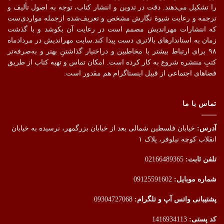
را تشکیل می‌دهند. دقت در تدوین و انتشار کتاب،‌ توجه به اصول تألیف و
ترجمه و رعایت شیوهٔ نگارش مشخص و تعریف‌شده ازجمله مواردی‌ست
که انتشارات مهراندیش مصمم است در رعایت آن بکوشد و با گذشت
زمان به استاندارهای بالاتری دست پیدا کند.سایت مهراندیش در مردادماه
۹۸ برای ارتباط بیشتر با مخاطبین و دراختیار گذاشتنِ بهتر و به‌صرفه‌تر
کتبِ منتشره شروع به کار کرده است. امکان تماس و تهیه کتاب از طریق
فضاهای اجتماعی از قبیل اینستاگرام هم مقدور است.
تماس با ما
آدرس:
خیابان فلسطین شمالی بعد از خیابان بزرگمهر، نرسیده به خیابان
انقلاب کوچه نیلوفر، پلاک ۱
تلفن ثابت:
02166489365
شماره موبایل:
09125591602
پشتیبانی واتس آپ و تلگرام:
09304727068
کد پستی:
1416934113