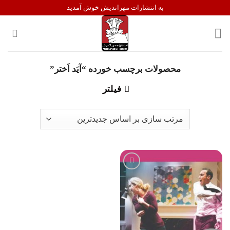
Ski
به انتشارات مهراندیش خوش آمدید
t
conten
محصولات برچسب خورده “آیَد اَختر”
فیلتر
افزودن
به
علاقه
مندی
ها