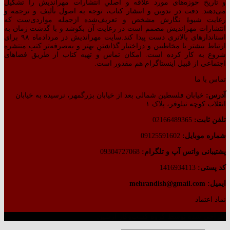
و تاریخ حوزه‌های مورد علاقه و اصلیِ انتشارات مهراندیش را تشکیل
می‌دهند. دقت در تدوین و انتشار کتاب،‌ توجه به اصول تألیف و ترجمه و
رعایت شیوهٔ نگارش مشخص و تعریف‌شده ازجمله مواردی‌ست که
انتشارات مهراندیش مصمم است در رعایت آن بکوشد و با گذشت زمان به
استاندارهای بالاتری دست پیدا کند.سایت مهراندیش در مردادماه ۹۸ برای
ارتباط بیشتر با مخاطبین و دراختیار گذاشتنِ بهتر و به‌صرفه‌تر کتبِ منتشره
شروع به کار کرده است. امکان تماس و تهیه کتاب از طریق فضاهای
اجتماعی از قبیل اینستاگرام هم مقدور است.
تماس با ما
آدرس:
خیابان فلسطین شمالی بعد از خیابان بزرگمهر، نرسیده به خیابان
انقلاب کوچه نیلوفر، پلاک ۱
تلفن ثابت:
02166489365
شماره موبایل:
09125591602
پشتیبانی واتس آپ و تلگرام:
09304727068
کد پستی:
1416934113
ایمیل: mehrandish@gmail.com
نماد اعتماد
طراحی شده توسط گروه کسب‌وکار آرشین