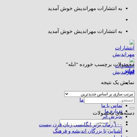
Skip
به انتشارات مهراندیش خوش آمدید
to
content
به انتشارات مهراندیش خوش آمدید
محصولات برچسب خورده “ابله”
فیلتر
نمایش یک نتیجه
صفحه اصلی
جستجو
مجموعه کتاب های ما
تماس با ما
برای:
درباره ما
دسته‌های محصولات
پذیرش اثر
جستجو
۱۰۰ رمان برتر انگلیسی زبان قرن بیست
برای:
آشنایی با بزرگان اندیشه و فرهنگ