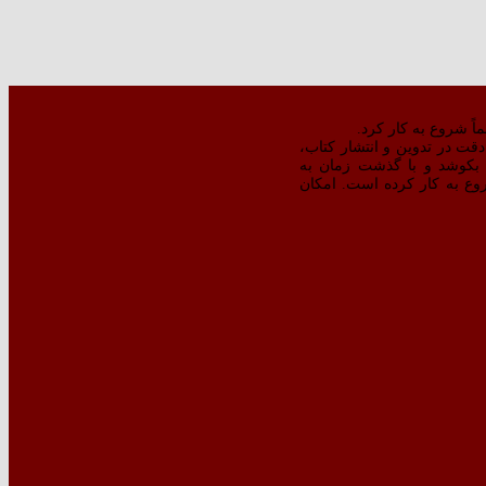
ت در تدوین و انتشار کتاب،‌
بکوشد و با گذشت زمان به
‌تر کتبِ منتشره شروع به کار کرده است. امکان