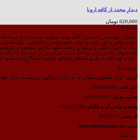
دیدارِ مجدد از کافه اروپا
620,000
تومان
درباره ما
انتشارات مهراندیش به مدیریت آقای مهدی سجودی مقدم در تاریخ مردادماه سال ۱۳۷۷ بر اساس مجوز صادره از طرف وزارت فرهنگ و ارشاد اسلامی رسماً شروع به
ادبیات معاصر و کهن ایران و جهان، علوم سیاسی و اجتماعی، روان‌شناسی و ت
توجه به اصول تألیف و ترجمه و رعایت شیوهٔ نگارش مشخص و تعریف‌ش
استاندارهای 
تماس و تهیه کتاب از طریق فضاهای اجتماعی از قبیل اینستاگرام هم مقدور ا
تماس با ما
آدرس:
خیابان فلسطین شمالی بعد از خیابان بزرگمهر، نرسیده به خیابان انقلاب
تلفن ثابت:
02166489365
شماره موبایل:
09125591602
پشتیبانی واتس آپ و تلگرام:
09304727068
کد پستی:
1416934113
ایمیل: mehrandish@gmail.com
نماد اعتماد