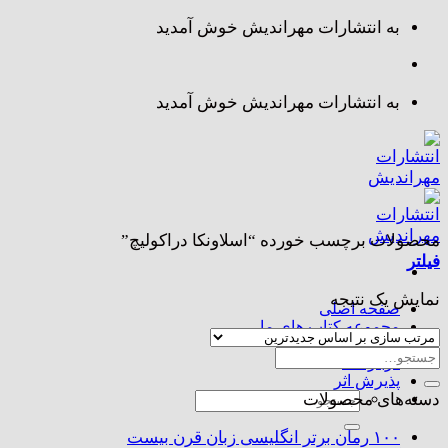
Skip
به انتشارات مهراندیش خوش آمدید
to
content
به انتشارات مهراندیش خوش آمدید
محصولات برچسب خورده “اسلاونکا دراکولیچ”
فیلتر
نمایش یک نتیجه
صفحه اصلی
مجموعه کتاب های ما
تماس با ما
جستجو
درباره ما
برای:
پذیرش اثر
جستجو
دسته‌های محصولات
برای:
۱۰۰ رمان برتر انگلیسی زبان قرن بیست