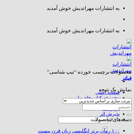
Skip
به انتشارات مهراندیش خوش آمدید
to
content
به انتشارات مهراندیش خوش آمدید
محصولات برچسب خورده “تیپ شناسی”
فیلتر
نمایش یک نتیجه
صفحه اصلی
مجموعه کتاب های ما
تماس با ما
جستجو
درباره ما
برای:
پذیرش اثر
جستجو
دسته‌های محصولات
برای:
۱۰۰ رمان برتر انگلیسی زبان قرن بیست