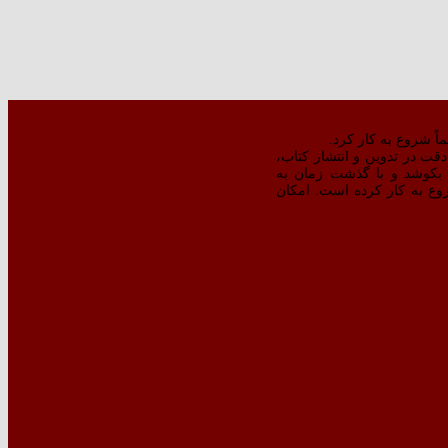
ت در تدوین و انتشار کتاب،‌
بکوشد و با گذشت زمان به
‌تر کتبِ منتشره شروع به کار کرده است. امکان