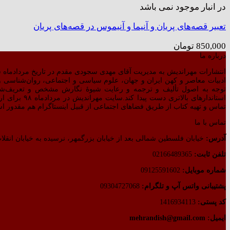
در انبار موجود نمی باشد
تعبیر قصه‌های پریان و آنیما و آنیموس در قصه‌های پریان
850,000
تومان
درباره ما
انتشارات مهراندیش به مدیریت آقای مهدی سجودی مقدم در تاریخ مردادماه سال ۱۳۷۷ بر اساس مجوز صادره از طرف وزارت فرهنگ و ارشاد اسلامی رسماً شروع به
ادبیات معاصر و کهن ایران و جهان، علوم سیاسی و اجتماعی، روان‌شناسی و ت
توجه به اصول تألیف و ترجمه و رعایت شیوهٔ نگارش مشخص و تعریف‌ش
استاندارهای 
تماس و تهیه کتاب از طریق فضاهای اجتماعی از قبیل اینستاگرام هم مقدور ا
تماس با ما
آدرس:
خیابان فلسطین شمالی بعد از خیابان بزرگمهر، نرسیده به خیابان انقلاب
تلفن ثابت:
02166489365
شماره موبایل:
09125591602
پشتیبانی واتس آپ و تلگرام:
09304727068
کد پستی:
1416934113
ایمیل: mehrandish@gmail.com