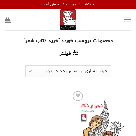
Ski
به انتشارات مهراندیش خوش آمدید
t
conten
محصولات برچسب خورده “خرید کتاب شعر”
فیلتر
افزودن
به
علاقه
مندی
ها