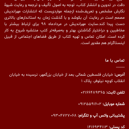
دقت در تدوین و انتشار کتاب،‌ توجه به اصول تألیف و ترجمه و رعایت شیوهٔ
نگارش مشخص و تعریف‌شده ازجمله مواردی‌ست که انتشارات مهراندیش
مصمم است در رعایت آن بکوشد و با گذشت زمان به استاندارهای بالاتری
دست پیدا کند.سایت مهراندیش در مردادماه ۹۸ برای ارتباط بیشتر با
مخاطبین و دراختیار گذاشتنِ بهتر و به‌صرفه‌تر کتبِ منتشره شروع به کار
کرده است. امکان تماس و تهیه کتاب از طریق فضاهای اجتماعی از قبیل
اینستاگرام هم مقدور است.
تماس با ما
آدرس:
خیابان فلسطین شمالی بعد از خیابان بزرگمهر، نرسیده به خیابان
انقلاب کوچه نیلوفر، پلاک ۱
تلفن ثابت:
02166489365
شماره موبایل:
09125591602
پشتیبانی واتس آپ و تلگرام:
09304727068
کد پستی:
1416934113