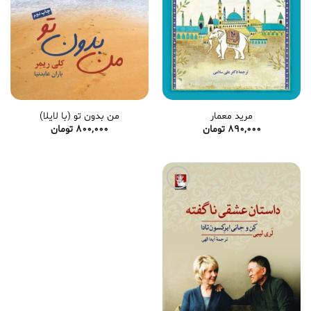
مرید معمار
من بدون تو (با لایلا)
890,000
تومان
800,000
تومان
افزودن
به
علاقه
مندی
ها