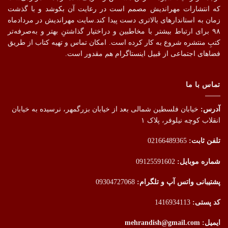
که انتشارات مهراندیش مصمم است در رعایت آن بکوشد و با گذشت
زمان به استاندارهای بالاتری دست پیدا کند.سایت مهراندیش در مردادماه
۹۸ برای ارتباط بیشتر با مخاطبین و دراختیار گذاشتنِ بهتر و به‌صرفه‌تر
کتبِ منتشره شروع به کار کرده است. امکان تماس و تهیه کتاب از طریق
فضاهای اجتماعی از قبیل اینستاگرام هم مقدور است.
تماس با ما
آدرس:
خیابان فلسطین شمالی بعد از خیابان بزرگمهر، نرسیده به خیابان
انقلاب کوچه نیلوفر، پلاک ۱
تلفن ثابت:
02166489365
شماره موبایل:
09125591602
پشتیبانی واتس آپ و تلگرام:
09304727068
کد پستی:
1416934113
ایمیل: mehrandish@gmail.com