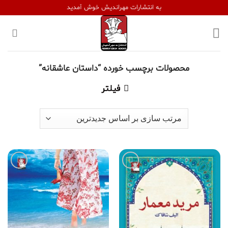
Ski
به انتشارات مهراندیش خوش آمدید
t
conten
محصولات برچسب خورده “داستان عاشقانه”
فیلتر
افزودن
افزودن
به
به
علاقه
علاقه
مندی
مندی
ها
ها