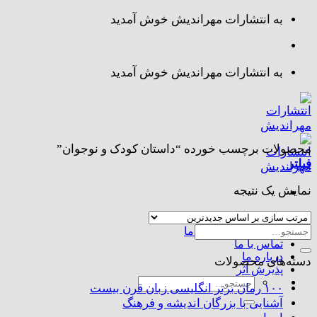
Skip
به انتشارات مهراندیش خوش آمدید
to
content
به انتشارات مهراندیش خوش آمدید
محصولات برچسب خورده “داستان کودک و نوجوان”
فیلتر
نمایش یک نتیجه
صفحه اصلی
جستجو
مجموعه کتاب های ما
تماس با ما
برای:
درباره ما
دسته‌های محصولات
پذیرش اثر
جستجو
۱۰۰ رمان برتر انگلیسی زبان قرن بیست
برای:
آشنایی با بزرگان اندیشه و فرهنگ