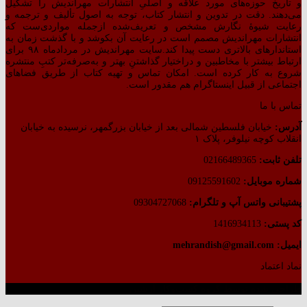
و تاریخ حوزه‌های مورد علاقه و اصلیِ انتشارات مهراندیش را تشکیل
می‌دهند. دقت در تدوین و انتشار کتاب،‌ توجه به اصول تألیف و ترجمه و
رعایت شیوهٔ نگارش مشخص و تعریف‌شده ازجمله مواردی‌ست که
انتشارات مهراندیش مصمم است در رعایت آن بکوشد و با گذشت زمان به
استاندارهای بالاتری دست پیدا کند.سایت مهراندیش در مردادماه ۹۸ برای
ارتباط بیشتر با مخاطبین و دراختیار گذاشتنِ بهتر و به‌صرفه‌تر کتبِ منتشره
شروع به کار کرده است. امکان تماس و تهیه کتاب از طریق فضاهای
اجتماعی از قبیل اینستاگرام هم مقدور است.
تماس با ما
آدرس:
خیابان فلسطین شمالی بعد از خیابان بزرگمهر، نرسیده به خیابان
انقلاب کوچه نیلوفر، پلاک ۱
تلفن ثابت:
02166489365
شماره موبایل:
09125591602
پشتیبانی واتس آپ و تلگرام:
09304727068
کد پستی:
1416934113
ایمیل: mehrandish@gmail.com
نماد اعتماد
طراحی شده توسط گروه کسب‌وکار آرشین