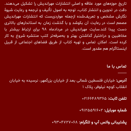
تاریخ حوزه‌های مورد علاقه و اصلیِ انتشارات مهراندیش را تشکیل می‌دهند.
دقت در تدوین و انتشار کتاب،‌ توجه به اصول تألیف و ترجمه و رعایت شیوهٔ
نگارش مشخص و تعریف‌شده ازجمله مواردی‌ست که انتشارات مهراندیش
مصمم است در رعایت آن بکوشد و با گذشت زمان به استاندارهای بالاتری
دست پیدا کند.سایت مهراندیش در مردادماه ۹۸ برای ارتباط بیشتر با
مخاطبین و دراختیار گذاشتنِ بهتر و به‌صرفه‌تر کتبِ منتشره شروع به کار
کرده است. امکان تماس و تهیه کتاب از طریق فضاهای اجتماعی از قبیل
اینستاگرام هم مقدور است.
تماس با ما
آدرس:
خیابان فلسطین شمالی بعد از خیابان بزرگمهر، نرسیده به خیابان
انقلاب کوچه نیلوفر، پلاک ۱
تلفن ثابت:
02166489365
شماره موبایل:
09125591602
پشتیبانی واتس آپ و تلگرام:
09304727068