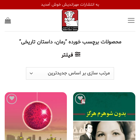
Ski
به انتشارات مهراندیش خوش آمدید
t
conten
محصولات برچسب خورده “رمان، داستان تاریخی”
فیلتر
افزودن
افزودن
به
به
علاقه
علاقه
مندی
مندی
ها
ها