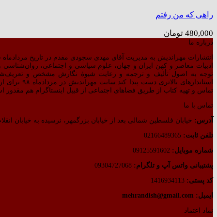
راهی که من رفتم
480,000
تومان
درباره ما
انتشارات مهراندیش به مدیریت آقای مهدی سجودی مقدم در تاریخ مردادماه سال ۱۳۷۷ بر اساس مجوز صادره از طرف وزارت فرهنگ و ارشاد اسلامی رسماً شروع به
ادبیات معاصر و کهن ایران و جهان، علوم سیاسی و اجتماعی، روان‌شناسی و ت
توجه به اصول تألیف و ترجمه و رعایت شیوهٔ نگارش مشخص و تعریف‌ش
استاندارهای 
تماس و تهیه کتاب از طریق فضاهای اجتماعی از قبیل اینستاگرام هم مقدور ا
تماس با ما
آدرس:
خیابان فلسطین شمالی بعد از خیابان بزرگمهر، نرسیده به خیابان انقلاب
تلفن ثابت:
02166489365
شماره موبایل:
09125591602
پشتیبانی واتس آپ و تلگرام:
09304727068
کد پستی:
1416934113
ایمیل: mehrandish@gmail.com
نماد اعتماد