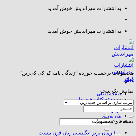
Skip
به انتشارات مهراندیش خوش آمدید
to
content
به انتشارات مهراندیش خوش آمدید
محصولات برچسب خورده “زندگی نامه کی‌کی کی‌رین”
فیلتر
نمایش یک نتیجه
صفحه اصلی
مجموعه کتاب های ما
تماس با ما
جستجو
درباره ما
برای:
پذیرش اثر
جستجو
دسته‌های محصولات
برای:
۱۰۰ رمان برتر انگلیسی زبان قرن بیست