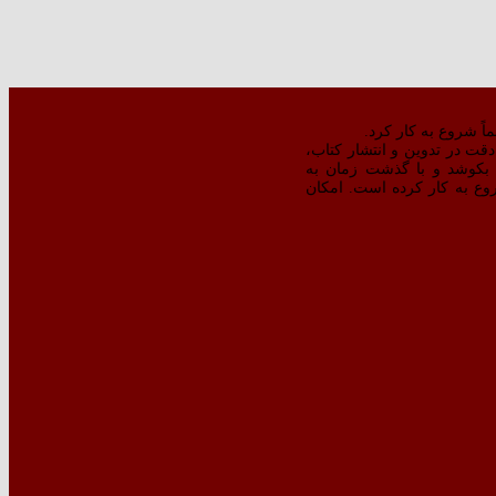
ت در تدوین و انتشار کتاب،‌
بکوشد و با گذشت زمان به
‌تر کتبِ منتشره شروع به کار کرده است. امکان