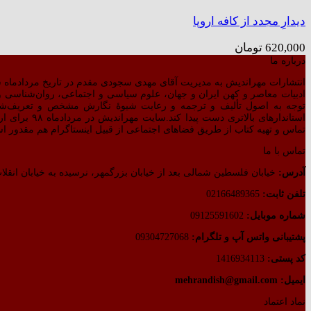
دیدارِ مجدد از کافه اروپا
620,000
تومان
درباره ما
انتشارات مهراندیش به مدیریت آقای مهدی سجودی مقدم در تاریخ مردادماه سال ۱۳۷۷ بر اساس مجوز صادره از طرف وزارت فرهنگ و ارشاد اسلامی رسماً شروع به
ادبیات معاصر و کهن ایران و جهان، علوم سیاسی و اجتماعی، روان‌شناسی و ت
توجه به اصول تألیف و ترجمه و رعایت شیوهٔ نگارش مشخص و تعریف‌ش
استاندارهای 
تماس و تهیه کتاب از طریق فضاهای اجتماعی از قبیل اینستاگرام هم مقدور ا
تماس با ما
آدرس:
خیابان فلسطین شمالی بعد از خیابان بزرگمهر، نرسیده به خیابان انقلاب
تلفن ثابت:
02166489365
شماره موبایل:
09125591602
پشتیبانی واتس آپ و تلگرام:
09304727068
کد پستی:
1416934113
ایمیل: mehrandish@gmail.com
نماد اعتماد