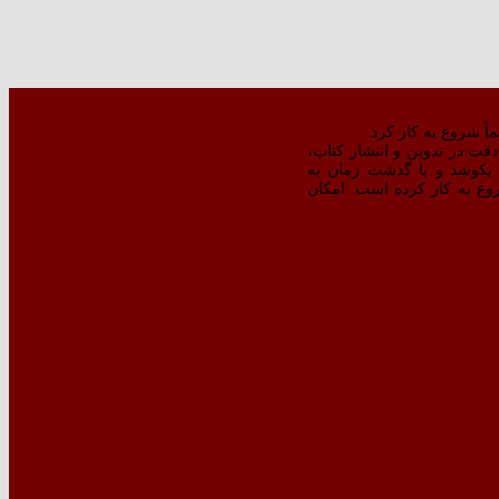
ت در تدوین و انتشار کتاب،‌
بکوشد و با گذشت زمان به
‌تر کتبِ منتشره شروع به کار کرده است. امکان