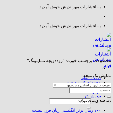
Skip
به انتشارات مهراندیش خوش آمدید
to
content
به انتشارات مهراندیش خوش آمدید
محصولات برچسب خورده “زوددویچه تسایتونگ”
فیلتر
نمایش یک نتیجه
صفحه اصلی
مجموعه کتاب های ما
تماس با ما
جستجو
درباره ما
برای:
پذیرش اثر
جستجو
دسته‌های محصولات
برای:
۱۰۰ رمان برتر انگلیسی زبان قرن بیست