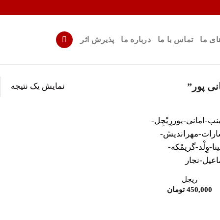
ای ما
تماس با ما
درباره ما
پذیرش اثر
نمایش یک نتیجه
ی پور”
افزودن
به
علاقه
مندی
ها
ریچل
450,000
تومان