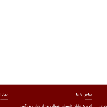
تماس با ما
نماد ا
جودی
آدرس:
خیابان فلسطین شمالی بعد از خیابان بزرگمهر،