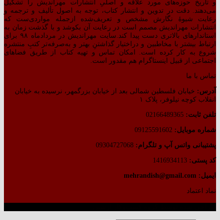
و تاریخ حوزه‌های مورد علاقه و اصلیِ انتشارات مهراندیش را تشکیل
می‌دهند. دقت در تدوین و انتشار کتاب،‌ توجه به اصول تألیف و ترجمه و
رعایت شیوهٔ نگارش مشخص و تعریف‌شده ازجمله مواردی‌ست که
انتشارات مهراندیش مصمم است در رعایت آن بکوشد و با گذشت زمان به
استاندارهای بالاتری دست پیدا کند.سایت مهراندیش در مردادماه ۹۸ برای
ارتباط بیشتر با مخاطبین و دراختیار گذاشتنِ بهتر و به‌صرفه‌تر کتبِ منتشره
شروع به کار کرده است. امکان تماس و تهیه کتاب از طریق فضاهای
اجتماعی از قبیل اینستاگرام هم مقدور است.
تماس با ما
آدرس:
خیابان فلسطین شمالی بعد از خیابان بزرگمهر، نرسیده به خیابان
انقلاب کوچه نیلوفر، پلاک ۱
تلفن ثابت:
02166489365
شماره موبایل:
09125591602
پشتیبانی واتس آپ و تلگرام:
09304727068
کد پستی:
1416934113
ایمیل: mehrandish@gmail.com
نماد اعتماد
طراحی شده توسط گروه کسب‌وکار آرشین