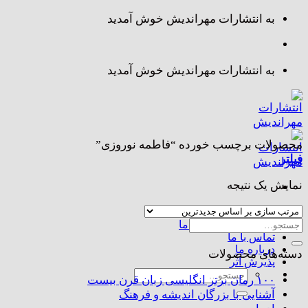
Skip
به انتشارات مهراندیش خوش آمدید
to
content
به انتشارات مهراندیش خوش آمدید
محصولات برچسب خورده “فاطمه نوروزی”
فیلتر
نمایش یک نتیجه
صفحه اصلی
جستجو
مجموعه کتاب های ما
تماس با ما
برای:
درباره ما
دسته‌های محصولات
پذیرش اثر
جستجو
۱۰۰ رمان برتر انگلیسی زبان قرن بیست
برای:
آشنایی با بزرگان اندیشه و فرهنگ