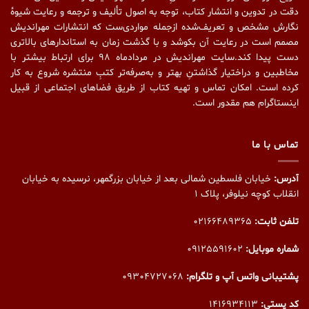
دقت در تدوین و انتشار کتاب،‌ توجه به اصول تألیف و ترجمه و رعایت شیوهٔ
نگارش مشخص و تعریف‌شده ازجمله مواردی‌ست که انتشارات مهراندیش
مصمم است در رعایت آن بکوشد و با گذشت زمان به استاندارهای بالاتری
دست پیدا کند.سایت مهراندیش در مردادماه ۹۸ برای ارتباط بیشتر با
مخاطبین و دراختیار گذاشتنِ بهتر و به‌صرفه‌تر کتبِ منتشره شروع به کار
کرده است. امکان تماس و تهیه کتاب از طریق فضاهای اجتماعی از قبیل
اینستاگرام هم مقدور است.
تماس با ما
آدرس:
خیابان فلسطین شمالی بعد از خیابان بزرگمهر، نرسیده به خیابان
انقلاب کوچه نیلوفر، پلاک ۱
تلفن ثابت:
02166489365
شماره موبایل:
09125591602
پشتیبانی واتس آپ و تلگرام:
09304727068
کد پستی:
1416934113