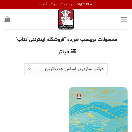
Ski
به انتشارات مهراندیش خوش آمدید
t
conten
محصولات برچسب خورده “فروشگله اینترنتی کتاب”
فیلتر
افزودن
به
علاقه
مندی
ها