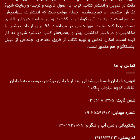
دقت در تدوین و انتشار کتاب،‌ توجه به اصول تألیف و ترجمه و رعایت شیوهٔ
نگارش مشخص و تعریف‌شده ازجمله مواردی‌ست که انتشارات مهراندیش
مصمم است در رعایت آن بکوشد و با گذشت زمان به استاندارهای بالاتری
دست پیدا کند.سایت مهراندیش در مردادماه ۹۸ برای ارتباط بیشتر با
مخاطبین و دراختیار گذاشتنِ بهتر و به‌صرفه‌تر کتبِ منتشره شروع به کار
کرده است. امکان تماس و تهیه کتاب از طریق فضاهای اجتماعی از قبیل
اینستاگرام هم مقدور است.
تماس با ما
آدرس:
خیابان فلسطین شمالی بعد از خیابان بزرگمهر، نرسیده به خیابان
انقلاب کوچه نیلوفر، پلاک ۱
تلفن ثابت:
02166489365
شماره موبایل:
09125591602
پشتیبانی واتس آپ و تلگرام:
09304727068
کد پستی:
1416934113