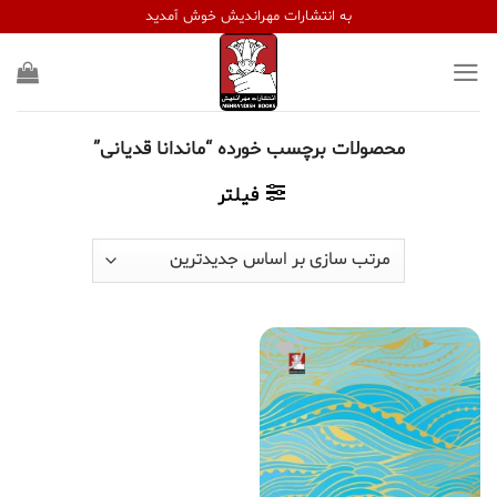
Ski
به انتشارات مهراندیش خوش آمدید
t
conten
محصولات برچسب خورده “ماندانا قدیانی”
فیلتر
افزودن
به
علاقه
مندی
ها