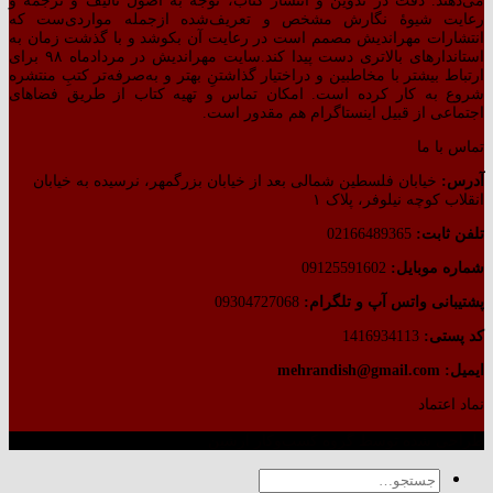
می‌دهند. دقت در تدوین و انتشار کتاب،‌ توجه به اصول تألیف و ترجمه و
رعایت شیوهٔ نگارش مشخص و تعریف‌شده ازجمله مواردی‌ست که
انتشارات مهراندیش مصمم است در رعایت آن بکوشد و با گذشت زمان به
استاندارهای بالاتری دست پیدا کند.سایت مهراندیش در مردادماه ۹۸ برای
ارتباط بیشتر با مخاطبین و دراختیار گذاشتنِ بهتر و به‌صرفه‌تر کتبِ منتشره
شروع به کار کرده است. امکان تماس و تهیه کتاب از طریق فضاهای
اجتماعی از قبیل اینستاگرام هم مقدور است.
تماس با ما
آدرس:
خیابان فلسطین شمالی بعد از خیابان بزرگمهر، نرسیده به خیابان
انقلاب کوچه نیلوفر، پلاک ۱
تلفن ثابت:
02166489365
شماره موبایل:
09125591602
پشتیبانی واتس آپ و تلگرام:
09304727068
کد پستی:
1416934113
ایمیل: mehrandish@gmail.com
نماد اعتماد
طراحی شده توسط گروه کسب‌وکار آرشین
جستجو