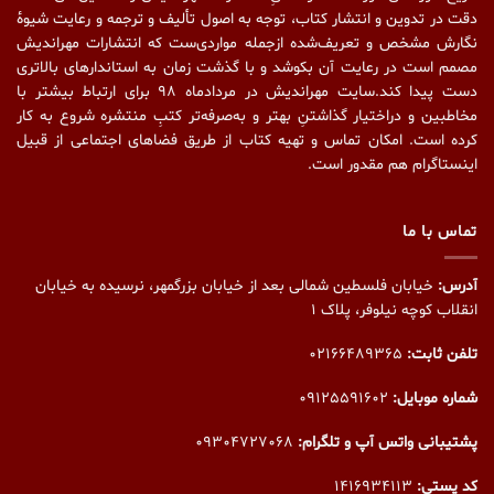
دقت در تدوین و انتشار کتاب،‌ توجه به اصول تألیف و ترجمه و رعایت شیوهٔ
نگارش مشخص و تعریف‌شده ازجمله مواردی‌ست که انتشارات مهراندیش
مصمم است در رعایت آن بکوشد و با گذشت زمان به استاندارهای بالاتری
دست پیدا کند.سایت مهراندیش در مردادماه ۹۸ برای ارتباط بیشتر با
مخاطبین و دراختیار گذاشتنِ بهتر و به‌صرفه‌تر کتبِ منتشره شروع به کار
کرده است. امکان تماس و تهیه کتاب از طریق فضاهای اجتماعی از قبیل
اینستاگرام هم مقدور است.
تماس با ما
آدرس:
خیابان فلسطین شمالی بعد از خیابان بزرگمهر، نرسیده به خیابان
انقلاب کوچه نیلوفر، پلاک ۱
تلفن ثابت:
02166489365
شماره موبایل:
09125591602
پشتیبانی واتس آپ و تلگرام:
09304727068
کد پستی:
1416934113