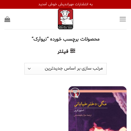
Ski
به انتشارات مهراندیش خوش آمدید
t
conten
محصولات برچسب خورده “نیوآرک”
فیلتر
افزودن
به
علاقه
مندی
ها