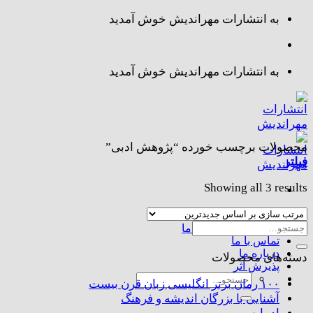
Skip
به انتشارات مهراندیش خوش آمدید
to
content
به انتشارات مهراندیش خوش آمدید
محصولات برچسب خورده “پژوهش ادبی”
فیلتر
Sorted
Showing all 3 results
by
latest
صفحه اصلی
جستجو
مجموعه کتاب های ما
تماس با ما
برای:
درباره ما
دسته‌های محصولات
پذیرش اثر
جستجو
۱۰۰ رمان برتر انگلیسی زبان قرن بیست
برای:
آشنایی با بزرگان اندیشه و فرهنگ