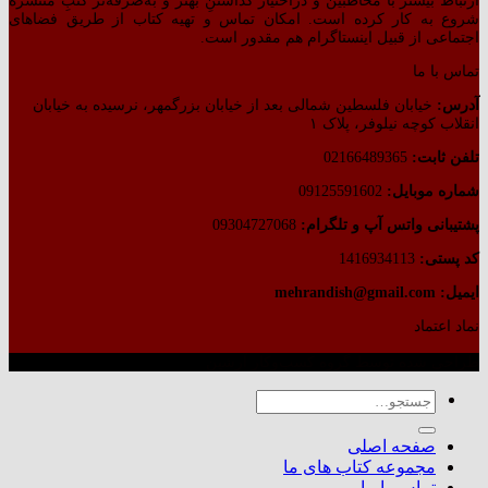
ارتباط بیشتر با مخاطبین و دراختیار گذاشتنِ بهتر و به‌صرفه‌تر کتبِ منتشره
شروع به کار کرده است. امکان تماس و تهیه کتاب از طریق فضاهای
اجتماعی از قبیل اینستاگرام هم مقدور است.
تماس با ما
آدرس:
خیابان فلسطین شمالی بعد از خیابان بزرگمهر، نرسیده به خیابان
انقلاب کوچه نیلوفر، پلاک ۱
تلفن ثابت:
02166489365
شماره موبایل:
09125591602
پشتیبانی واتس آپ و تلگرام:
09304727068
کد پستی:
1416934113
ایمیل: mehrandish@gmail.com
نماد اعتماد
طراحی شده توسط گروه کسب‌وکار آرشین
جستجو
برای:
صفحه اصلی
مجموعه کتاب های ما
تماس با ما