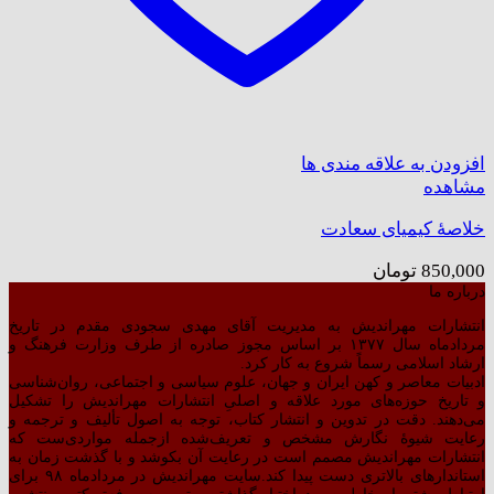
افزودن به علاقه مندی ها
مشاهده
خلاصهٔ کیمیای سعادت
850,000
تومان
درباره ما
انتشارات مهراندیش به مدیریت آقای مهدی سجودی مقدم در تاریخ
مردادماه سال ۱۳۷۷ بر اساس مجوز صادره از طرف وزارت فرهنگ و
ارشاد اسلامی رسماً شروع به کار کرد.
ادبیات معاصر و کهن ایران و جهان، علوم سیاسی و اجتماعی، روان‌شناسی
و تاریخ حوزه‌های مورد علاقه و اصلیِ انتشارات مهراندیش را تشکیل
می‌دهند. دقت در تدوین و انتشار کتاب،‌ توجه به اصول تألیف و ترجمه و
رعایت شیوهٔ نگارش مشخص و تعریف‌شده ازجمله مواردی‌ست که
انتشارات مهراندیش مصمم است در رعایت آن بکوشد و با گذشت زمان به
استاندارهای بالاتری دست پیدا کند.سایت مهراندیش در مردادماه ۹۸ برای