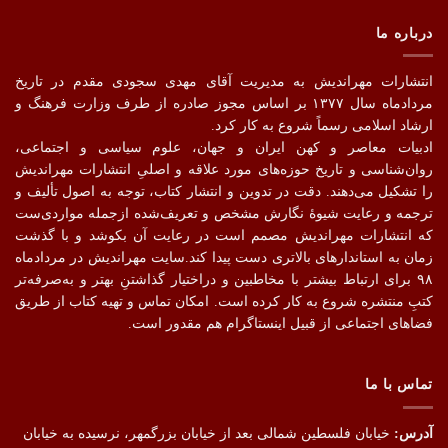
درباره ما
انتشارات مهراندیش به مدیریت آقای مهدی سجودی مقدم در تاریخ
مردادماه سال ۱۳۷۷ بر اساس مجوز صادره از طرف وزارت فرهنگ و
ارشاد اسلامی رسماً شروع به کار کرد.
ادبیات معاصر و کهن ایران و جهان، علوم سیاسی و اجتماعی،
روان‌شناسی و تاریخ حوزه‌های مورد علاقه و اصلیِ انتشارات مهراندیش
را تشکیل می‌دهند. دقت در تدوین و انتشار کتاب،‌ توجه به اصول تألیف و
ترجمه و رعایت شیوهٔ نگارش مشخص و تعریف‌شده ازجمله مواردی‌ست
که انتشارات مهراندیش مصمم است در رعایت آن بکوشد و با گذشت
زمان به استاندارهای بالاتری دست پیدا کند.سایت مهراندیش در مردادماه
۹۸ برای ارتباط بیشتر با مخاطبین و دراختیار گذاشتنِ بهتر و به‌صرفه‌تر
کتبِ منتشره شروع به کار کرده است. امکان تماس و تهیه کتاب از طریق
فضاهای اجتماعی از قبیل اینستاگرام هم مقدور است.
تماس با ما
آدرس:
خیابان فلسطین شمالی بعد از خیابان بزرگمهر، نرسیده به خیابان