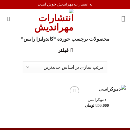
Ski
به انتشارات مهراندیش خوش آمدید
t
conten
محصولات برچسب خورده “کاندولیزا رایس”
فیلتر
دموکراسی
افزودن
به
850,000
تومان
علاقه
مندی
ها