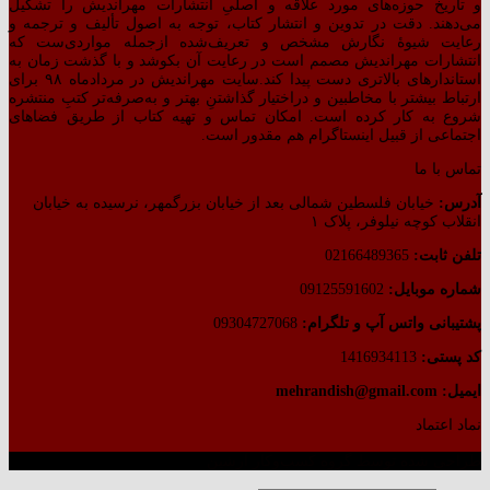
و تاریخ حوزه‌های مورد علاقه و اصلیِ انتشارات مهراندیش را تشکیل
می‌دهند. دقت در تدوین و انتشار کتاب،‌ توجه به اصول تألیف و ترجمه و
رعایت شیوهٔ نگارش مشخص و تعریف‌شده ازجمله مواردی‌ست که
انتشارات مهراندیش مصمم است در رعایت آن بکوشد و با گذشت زمان به
استاندارهای بالاتری دست پیدا کند.سایت مهراندیش در مردادماه ۹۸ برای
ارتباط بیشتر با مخاطبین و دراختیار گذاشتنِ بهتر و به‌صرفه‌تر کتبِ منتشره
شروع به کار کرده است. امکان تماس و تهیه کتاب از طریق فضاهای
اجتماعی از قبیل اینستاگرام هم مقدور است.
تماس با ما
آدرس:
خیابان فلسطین شمالی بعد از خیابان بزرگمهر، نرسیده به خیابان
انقلاب کوچه نیلوفر، پلاک ۱
تلفن ثابت:
02166489365
شماره موبایل:
09125591602
پشتیبانی واتس آپ و تلگرام:
09304727068
کد پستی:
1416934113
ایمیل: mehrandish@gmail.com
نماد اعتماد
طراحی شده توسط گروه کسب‌وکار آرشین