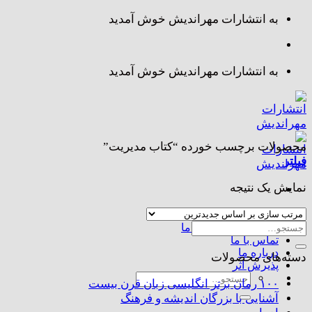
Skip
به انتشارات مهراندیش خوش آمدید
to
content
به انتشارات مهراندیش خوش آمدید
محصولات برچسب خورده “کتاب مدیریت”
فیلتر
نمایش یک نتیجه
صفحه اصلی
جستجو
مجموعه کتاب های ما
تماس با ما
برای:
درباره ما
دسته‌های محصولات
پذیرش اثر
جستجو
۱۰۰ رمان برتر انگلیسی زبان قرن بیست
برای:
آشنایی با بزرگان اندیشه و فرهنگ