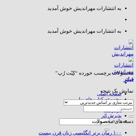
Skip
به انتشارات مهراندیش خوش آمدید
to
content
به انتشارات مهراندیش خوش آمدید
محصولات برچسب خورده “کِیْت رُپ”
فیلتر
نمایش یک نتیجه
صفحه اصلی
مجموعه کتاب های ما
تماس با ما
جستجو
درباره ما
برای:
پذیرش اثر
جستجو
دسته‌های محصولات
برای:
۱۰۰ رمان برتر انگلیسی زبان قرن بیست