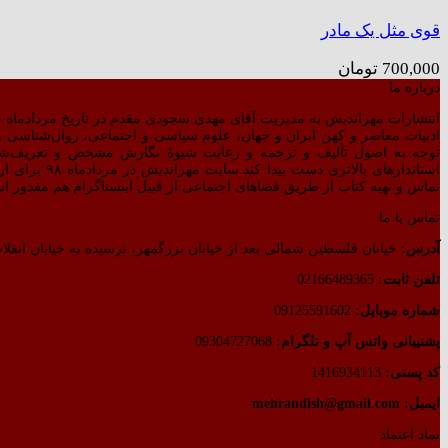
قوی مثل یک مادر
700,000
تومان
درباره ما
انتشارات مهراندیش به مدیریت آقای مهدی سجودی مقدم در تاریخ مردادماه سال ۱۳۷۷ بر اساس مجوز صادره از طرف وزارت فرهنگ و ارشاد اسلامی رسماً شروع به
ادبیات معاصر و کهن ایران و جهان، علوم سیاسی و اجتماعی، روان‌شناسی و ت
توجه به اصول تألیف و ترجمه و رعایت شیوهٔ نگارش مشخص و تعریف‌ش
استاندارهای 
تماس و تهیه کتاب از طریق فضاهای اجتماعی از قبیل اینستاگرام هم مقدور ا
تماس با ما
آدرس:
خیابان فلسطین شمالی بعد از خیابان بزرگمهر، نرسیده به خیابان انقلاب
تلفن ثابت:
02166489365
شماره موبایل:
09125591602
پشتیبانی واتس آپ و تلگرام:
09304727068
کد پستی:
1416934113
ایمیل: mehrandish@gmail.com
نماد اعتماد