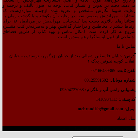
و تاریخ حوزه‌های مورد علاقه و اصلیِ انتشارات مهراندیش را تشکیل
می‌دهند. دقت در تدوین و انتشار کتاب،‌ توجه به اصول تألیف و ترجمه و
رعایت شیوهٔ نگارش مشخص و تعریف‌شده ازجمله مواردی‌ست که
انتشارات مهراندیش مصمم است در رعایت آن بکوشد و با گذشت زمان به
استاندارهای بالاتری دست پیدا کند.سایت مهراندیش در مردادماه ۹۸ برای
ارتباط بیشتر با مخاطبین و دراختیار گذاشتنِ بهتر و به‌صرفه‌تر کتبِ منتشره
شروع به کار کرده است. امکان تماس و تهیه کتاب از طریق فضاهای
اجتماعی از قبیل اینستاگرام هم مقدور است.
تماس با ما
آدرس:
خیابان فلسطین شمالی بعد از خیابان بزرگمهر، نرسیده به خیابان
انقلاب کوچه نیلوفر، پلاک ۱
تلفن ثابت:
02166489365
شماره موبایل:
09125591602
پشتیبانی واتس آپ و تلگرام:
09304727068
کد پستی:
1416934113
ایمیل: mehrandish@gmail.com
نماد اعتماد
طراحی شده توسط گروه کسب‌وکار آرشین