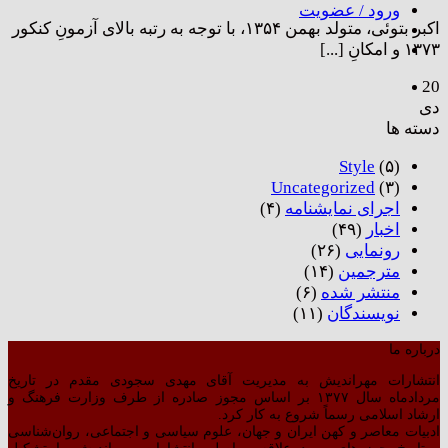
ورود / عضویت
اکبر بتوئی،‌ متولد بهمن ۱۳۵۴،‌ با توجه به رتبه بالای آزمونِ کنکور
۱۳۷۳ و امکانِ [...]
20
دی
دسته ها
Style
(۵)
Uncategorized
(۳)
اجرای نمایشنامه
(۴)
اخبار
(۴۹)
رونمایی
(۲۶)
مترجمین
(۱۴)
منتشر شده
(۶)
نویسندگان
(۱۱)
درباره ما
انتشارات مهراندیش به مدیریت آقای مهدی سجودی مقدم در تاریخ
مردادماه سال ۱۳۷۷ بر اساس مجوز صادره از طرف وزارت فرهنگ و
ارشاد اسلامی رسماً شروع به کار کرد.
ادبیات معاصر و کهن ایران و جهان، علوم سیاسی و اجتماعی، روان‌شناسی