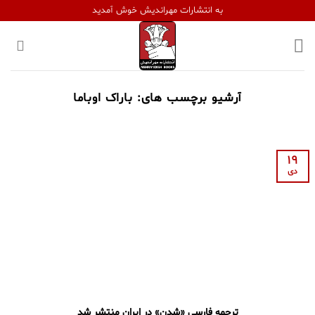
Ski
به انتشارات مهراندیش خوش آمدید
t
conten
آرشیو برچسب های:
باراک اوباما
19
دی
ترجمه فارسی «شدن» در ایران منتشر شد