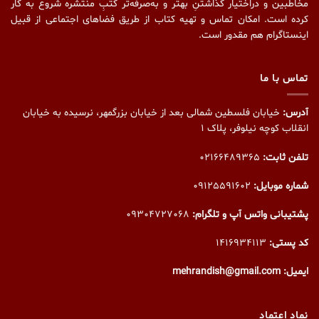
مخاطبین و دراختیار گذاشتنِ بهتر و به‌صرفه‌تر کتبِ منتشره شروع به کار
کرده است. امکان تماس و تهیه کتاب از طریق فضاهای اجتماعی از قبیل
اینستاگرام هم مقدور است.
تماس با ما
آدرس:
خیابان فلسطین شمالی بعد از خیابان بزرگمهر، نرسیده به خیابان
انقلاب کوچه نیلوفر، پلاک ۱
تلفن ثابت:
02166489365
شماره موبایل:
09125591602
پشتیبانی واتس آپ و تلگرام:
09304727068
کد پستی:
1416934113
ایمیل: mehrandish@gmail.com
نماد اعتماد