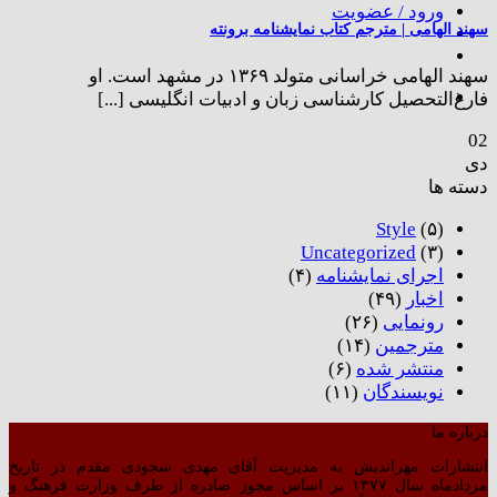
ورود / عضویت
سهند الهامی | مترجم کتاب نمایشنامه برونته
سهند الهامی خراسانی متولد ۱۳۶۹ در مشهد است. او
فارغ‌التحصیل کارشناسی زبان و ادبیات انگلیسی [...]
02
دی
دسته ها
Style
(۵)
Uncategorized
(۳)
اجرای نمایشنامه
(۴)
اخبار
(۴۹)
رونمایی
(۲۶)
مترجمین
(۱۴)
منتشر شده
(۶)
نویسندگان
(۱۱)
درباره ما
انتشارات مهراندیش به مدیریت آقای مهدی سجودی مقدم در تاریخ
مردادماه سال ۱۳۷۷ بر اساس مجوز صادره از طرف وزارت فرهنگ و