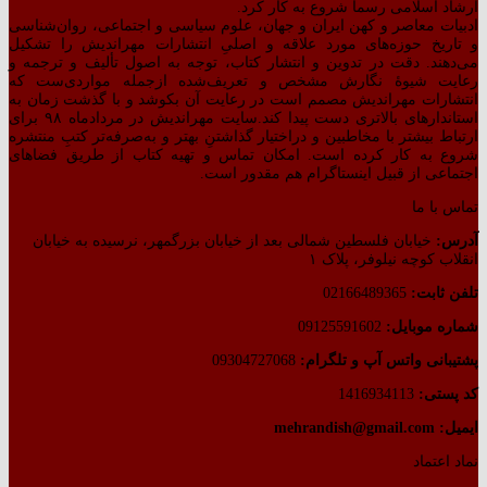
ارشاد اسلامی رسماً شروع به کار کرد.
ادبیات معاصر و کهن ایران و جهان، علوم سیاسی و اجتماعی، روان‌شناسی
و تاریخ حوزه‌های مورد علاقه و اصلیِ انتشارات مهراندیش را تشکیل
می‌دهند. دقت در تدوین و انتشار کتاب،‌ توجه به اصول تألیف و ترجمه و
رعایت شیوهٔ نگارش مشخص و تعریف‌شده ازجمله مواردی‌ست که
انتشارات مهراندیش مصمم است در رعایت آن بکوشد و با گذشت زمان به
استاندارهای بالاتری دست پیدا کند.سایت مهراندیش در مردادماه ۹۸ برای
ارتباط بیشتر با مخاطبین و دراختیار گذاشتنِ بهتر و به‌صرفه‌تر کتبِ منتشره
شروع به کار کرده است. امکان تماس و تهیه کتاب از طریق فضاهای
اجتماعی از قبیل اینستاگرام هم مقدور است.
تماس با ما
آدرس:
خیابان فلسطین شمالی بعد از خیابان بزرگمهر، نرسیده به خیابان
انقلاب کوچه نیلوفر، پلاک ۱
تلفن ثابت:
02166489365
شماره موبایل:
09125591602
پشتیبانی واتس آپ و تلگرام:
09304727068
کد پستی:
1416934113
ایمیل: mehrandish@gmail.com
نماد اعتماد