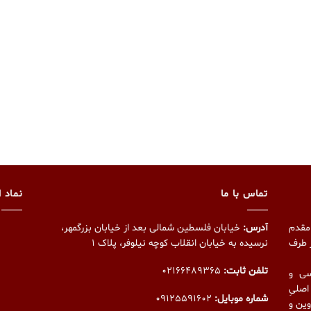
تماس با ما
نماد ا
مقدم
آدرس:
خیابان فلسطین شمالی بعد از خیابان بزرگمهر،
دره از طرف
نرسیده به خیابان انقلاب کوچه نیلوفر، پلاک ۱
تلفن ثابت:
02166489365
سی و
اصلیِ
شماره موبایل:
09125591602
ین و