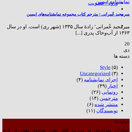
ورود / عضویت
میرمجید عُمرانی | مترجم کتاب مجموعه نمایشنامه‌های ایبسن
میرمجید عُمرانی’ زادهٔ سال ۱۳۳۵ (شهر ری) است. او در سال
۱۳۶۳ از آب‌وخاک پدری [...]
20
دی
دسته ها
Style
(۵)
Uncategorized
(۳)
اجرای نمایشنامه
(۴)
اخبار
(۴۹)
رونمایی
(۲۶)
مترجمین
(۱۴)
منتشر شده
(۶)
نویسندگان
(۱۱)
درباره ما
انتشارات مهراندیش به مدیریت آقای مهدی سجودی مقدم در تاریخ