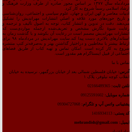
مردادماه سال ۱۳۷۷ بر اساس مجوز صادره از طرف وزارت فرهنگ و
ارشاد اسلامی رسماً شروع به کار کرد.
ادبیات معاصر و کهن ایران و جهان، علوم سیاسی و اجتماعی، روان‌شناسی
و تاریخ حوزه‌های مورد علاقه و اصلیِ انتشارات مهراندیش را تشکیل
می‌دهند. دقت در تدوین و انتشار کتاب،‌ توجه به اصول تألیف و ترجمه و
رعایت شیوهٔ نگارش مشخص و تعریف‌شده ازجمله مواردی‌ست که
انتشارات مهراندیش مصمم است در رعایت آن بکوشد و با گذشت زمان به
استاندارهای بالاتری دست پیدا کند.سایت مهراندیش در مردادماه ۹۸ برای
ارتباط بیشتر با مخاطبین و دراختیار گذاشتنِ بهتر و به‌صرفه‌تر کتبِ منتشره
شروع به کار کرده است. امکان تماس و تهیه کتاب از طریق فضاهای
اجتماعی از قبیل اینستاگرام هم مقدور است.
تماس با ما
آدرس:
خیابان فلسطین شمالی بعد از خیابان بزرگمهر، نرسیده به خیابان
انقلاب کوچه نیلوفر، پلاک ۱
تلفن ثابت:
02166489365
شماره موبایل:
09125591602
پشتیبانی واتس آپ و تلگرام:
09304727068
کد پستی:
1416934113
ایمیل: mehrandish@gmail.com
نماد اعتماد