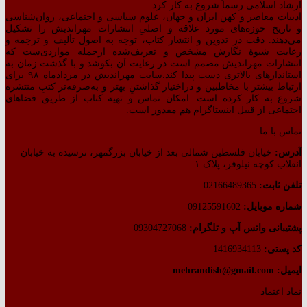
ارشاد اسلامی رسماً شروع به کار کرد.
ادبیات معاصر و کهن ایران و جهان، علوم سیاسی و اجتماعی، روان‌شناسی
و تاریخ حوزه‌های مورد علاقه و اصلیِ انتشارات مهراندیش را تشکیل
می‌دهند. دقت در تدوین و انتشار کتاب،‌ توجه به اصول تألیف و ترجمه و
رعایت شیوهٔ نگارش مشخص و تعریف‌شده ازجمله مواردی‌ست که
انتشارات مهراندیش مصمم است در رعایت آن بکوشد و با گذشت زمان به
استاندارهای بالاتری دست پیدا کند.سایت مهراندیش در مردادماه ۹۸ برای
ارتباط بیشتر با مخاطبین و دراختیار گذاشتنِ بهتر و به‌صرفه‌تر کتبِ منتشره
شروع به کار کرده است. امکان تماس و تهیه کتاب از طریق فضاهای
اجتماعی از قبیل اینستاگرام هم مقدور است.
تماس با ما
آدرس:
خیابان فلسطین شمالی بعد از خیابان بزرگمهر، نرسیده به خیابان
انقلاب کوچه نیلوفر، پلاک ۱
تلفن ثابت:
02166489365
شماره موبایل:
09125591602
پشتیبانی واتس آپ و تلگرام:
09304727068
کد پستی:
1416934113
ایمیل: mehrandish@gmail.com
نماد اعتماد