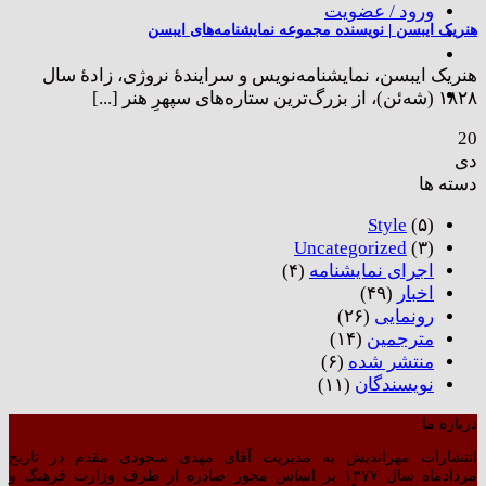
ورود / عضویت
هنریک ایبسن | نویسنده مجموعه نمایشنامه‌های ایبسن
هنریک ایبسن، نمایشنامه‌نویس و سرایندۀ نروژی، زادۀ سال
۱۸۲۸ (شه‌ئن)، از بزرگ‌ترین ستاره‌های سپهرِ هنر [...]
20
دی
دسته ها
Style
(۵)
Uncategorized
(۳)
اجرای نمایشنامه
(۴)
اخبار
(۴۹)
رونمایی
(۲۶)
مترجمین
(۱۴)
منتشر شده
(۶)
نویسندگان
(۱۱)
درباره ما
انتشارات مهراندیش به مدیریت آقای مهدی سجودی مقدم در تاریخ
مردادماه سال ۱۳۷۷ بر اساس مجوز صادره از طرف وزارت فرهنگ و