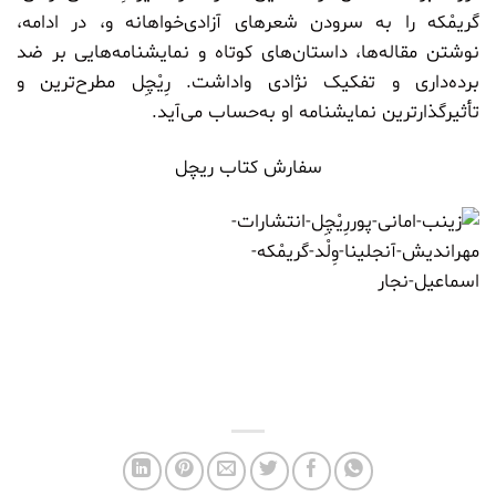
گریمْکه را به سرودن شعرهای آزادی‌خواهانه و، در ادامه،
نوشتن مقاله‌ها، داستان‌های کوتاه و نمایشنامه‌هایی بر ضد
برده‌داری و تفکیک نژادی وا‌داشت. رِیْچِل مطرح‌ترین و
تأثیرگذارترین نمایشنامه او به‌حساب می‌آید.
سفارش کتاب ریچل