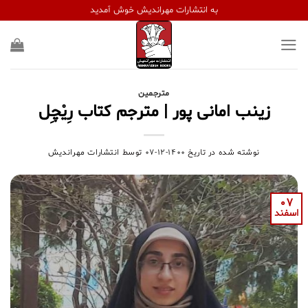
Ski
به انتشارات مهراندیش خوش آمدید
t
conten
مترجمین
زینب امانی پور | مترجم کتاب رِیْچِل
نوشته شده در تاریخ
۱۴۰۰-۱۲-۰۷
توسط
انتشارات مهراندیش
07
اسفند