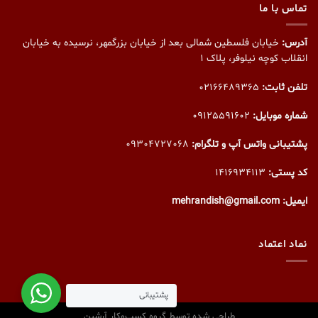
تماس با ما
آدرس:
خیابان فلسطین شمالی بعد از خیابان بزرگمهر، نرسیده به خیابان
انقلاب کوچه نیلوفر، پلاک ۱
تلفن ثابت:
02166489365
شماره موبایل:
09125591602
پشتیبانی واتس آپ و تلگرام:
09304727068
کد پستی:
1416934113
ایمیل: mehrandish@gmail.com
نماد اعتماد
پشتیبانی
طراحی شده توسط گروه کسب‌وکار آرشین