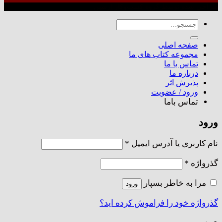
طراحی شده توسط گروه کسب‌وکار آرشین
جستجو
برای:
صفحه اصلی
مجموعه کتاب های ما
تماس با ما
درباره ما
پذیرش اثر
ورود / عضویت
تماس باما
ورود
الزامی
نام کاربری یا آدرس ایمیل
*
الزامی
گذرواژه
*
مرا به خاطر بسپار
ورود
گذرواژه خود را فراموش کرده اید؟