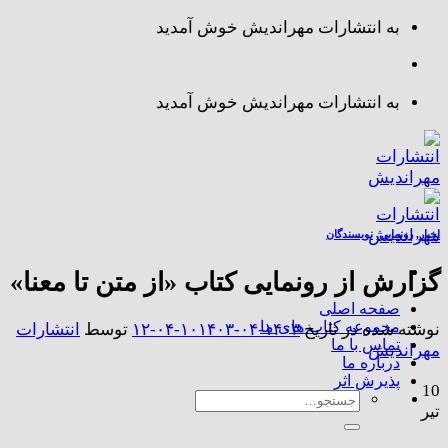
Skip
به انتشارات مهراندیش خوش آمدید
to
content
به انتشارات مهراندیش خوش آمدید
اخبار
,
رونمایی
,
نویسندگان
گزارش از رونمایی کتاب «از متن تا معنا»
صفحه اصلی
مجموعه کتاب های ما
نوشته شده در تاریخ
۱۴۰۳-۰۴-۱۰
۱۴۰۳-۰۴-۱۲
توسط
انتشارات
تماس با ما
مهراندیش
درباره ما
پذیرش اثر
10
جستجو
تیر
برای: