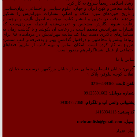
ارشاد اسلامی رسماً شروع به کار کرد.
ادبیات معاصر و کهن ایران و جهان، علوم سیاسی و اجتماعی، روان‌شناسی
و تاریخ حوزه‌های مورد علاقه و اصلیِ انتشارات مهراندیش را تشکیل
می‌دهند. دقت در تدوین و انتشار کتاب،‌ توجه به اصول تألیف و ترجمه و
رعایت شیوهٔ نگارش مشخص و تعریف‌شده ازجمله مواردی‌ست که
انتشارات مهراندیش مصمم است در رعایت آن بکوشد و با گذشت زمان به
استاندارهای بالاتری دست پیدا کند.سایت مهراندیش در مردادماه ۹۸ برای
ارتباط بیشتر با مخاطبین و دراختیار گذاشتنِ بهتر و به‌صرفه‌تر کتبِ منتشره
شروع به کار کرده است. امکان تماس و تهیه کتاب از طریق فضاهای
اجتماعی از قبیل اینستاگرام هم مقدور است.
تماس با ما
آدرس:
خیابان فلسطین شمالی بعد از خیابان بزرگمهر، نرسیده به خیابان
انقلاب کوچه نیلوفر، پلاک ۱
تلفن ثابت:
02166489365
شماره موبایل:
09125591602
پشتیبانی واتس آپ و تلگرام:
09304727068
کد پستی:
1416934113
ایمیل: mehrandish@gmail.com
نماد اعتماد