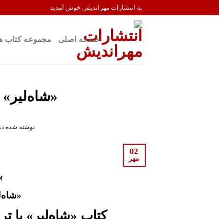
Ski
به انتشارات مهراندیش خوش آمدید
t
conten
صفحه اصلی
مجموعه کتاب ه
«شاه‌لیر» د
نوشته شده در
02
مهر
ب
«
شاه‌ل
کتاب «
شاه‌لیر
» با ت