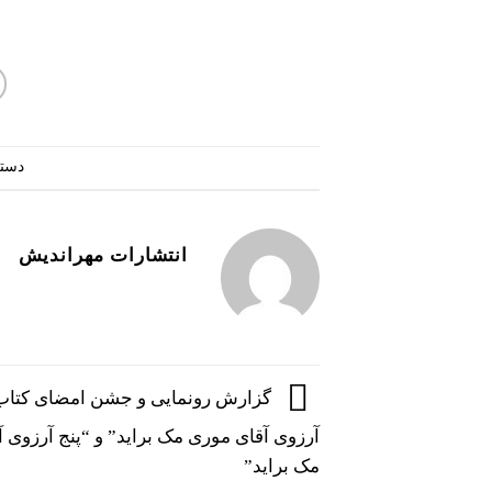
دسته
انتشارات مهراندیش
گزارش رونمایی و جشن امضای کتاب
آرزوی آقای موری مک براید” و “پنج آرزوی 
مک براید”