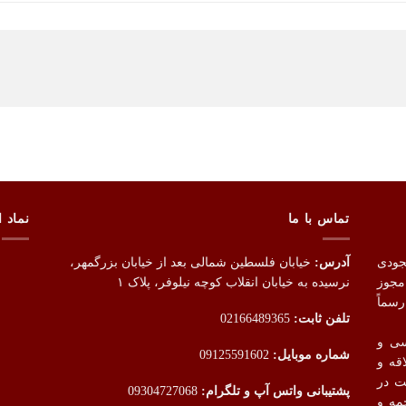
تماس با ما
نماد ا
جودی
آدرس:
خیابان فلسطین شمالی بعد از خیابان بزرگمهر،
 بر اساس مجوز
نرسیده به خیابان انقلاب کوچه نیلوفر، پلاک ۱
سماً
تلفن ثابت:
02166489365
سی و
شماره موبایل:
09125591602
قه و
ت در
پشتیبانی واتس آپ و تلگرام:
09304727068
مه و