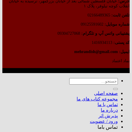
آدرس:
خیابان فلسطین شمالی بعد از خیابان بزرگمهر، نرسیده به خیابان
انقلاب کوچه نیلوفر، پلاک ۱
تلفن ثابت:
02166489365
شماره موبایل:
09125591602
پشتیبانی واتس آپ و تلگرام:
09304727068
کد پستی:
1416934113
ایمیل: mehrandish@gmail.com
نماد اعتماد
طراحی شده توسط گروه کسب‌وکار آرشین
جستجو
برای:
صفحه اصلی
مجموعه کتاب های ما
تماس با ما
درباره ما
پذیرش اثر
ورود / عضویت
تماس باما