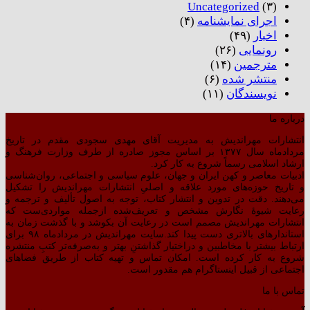
Uncategorized
(۳)
اجرای نمایشنامه
(۴)
اخبار
(۴۹)
رونمایی
(۲۶)
مترجمین
(۱۴)
منتشر شده
(۶)
نویسندگان
(۱۱)
درباره ما
انتشارات مهراندیش به مدیریت آقای مهدی سجودی مقدم در تاریخ
مردادماه سال ۱۳۷۷ بر اساس مجوز صادره از طرف وزارت فرهنگ و
ارشاد اسلامی رسماً شروع به کار کرد.
ادبیات معاصر و کهن ایران و جهان، علوم سیاسی و اجتماعی، روان‌شناسی
و تاریخ حوزه‌های مورد علاقه و اصلیِ انتشارات مهراندیش را تشکیل
می‌دهند. دقت در تدوین و انتشار کتاب،‌ توجه به اصول تألیف و ترجمه و
رعایت شیوهٔ نگارش مشخص و تعریف‌شده ازجمله مواردی‌ست که
انتشارات مهراندیش مصمم است در رعایت آن بکوشد و با گذشت زمان به
استاندارهای بالاتری دست پیدا کند.سایت مهراندیش در مردادماه ۹۸ برای
ارتباط بیشتر با مخاطبین و دراختیار گذاشتنِ بهتر و به‌صرفه‌تر کتبِ منتشره
شروع به کار کرده است. امکان تماس و تهیه کتاب از طریق فضاهای
اجتماعی از قبیل اینستاگرام هم مقدور است.
تماس با ما