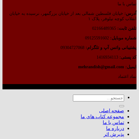
تماس با ما
آدرس:
خیابان فلسطین شمالی بعد از خیابان بزرگمهر، نرسیده به خیابان
انقلاب کوچه نیلوفر، پلاک ۱
تلفن ثابت:
02166489365
شماره موبایل:
09125591602
پشتیبانی واتس آپ و تلگرام:
09304727068
کد پستی:
1416934113
ایمیل: mehrandish@gmail.com
نماد اعتماد
طراحی شده توسط گروه کسب‌وکار آرشین
جستجو
برای:
صفحه اصلی
مجموعه کتاب های ما
تماس با ما
درباره ما
پذیرش اثر