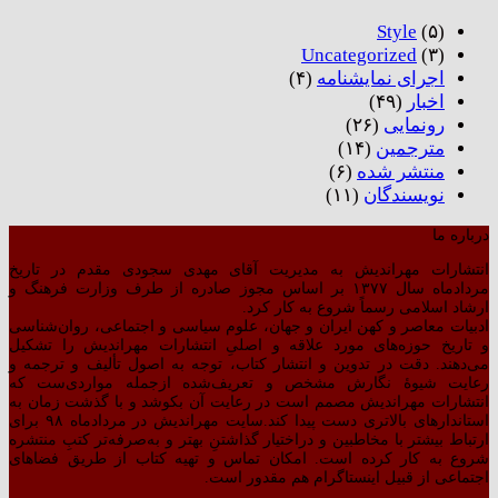
Style
(۵)
Uncategorized
(۳)
اجرای نمایشنامه
(۴)
اخبار
(۴۹)
رونمایی
(۲۶)
مترجمین
(۱۴)
منتشر شده
(۶)
نویسندگان
(۱۱)
درباره ما
انتشارات مهراندیش به مدیریت آقای مهدی سجودی مقدم در تاریخ
مردادماه سال ۱۳۷۷ بر اساس مجوز صادره از طرف وزارت فرهنگ و
ارشاد اسلامی رسماً شروع به کار کرد.
ادبیات معاصر و کهن ایران و جهان، علوم سیاسی و اجتماعی، روان‌شناسی
و تاریخ حوزه‌های مورد علاقه و اصلیِ انتشارات مهراندیش را تشکیل
می‌دهند. دقت در تدوین و انتشار کتاب،‌ توجه به اصول تألیف و ترجمه و
رعایت شیوهٔ نگارش مشخص و تعریف‌شده ازجمله مواردی‌ست که
انتشارات مهراندیش مصمم است در رعایت آن بکوشد و با گذشت زمان به
استاندارهای بالاتری دست پیدا کند.سایت مهراندیش در مردادماه ۹۸ برای
ارتباط بیشتر با مخاطبین و دراختیار گذاشتنِ بهتر و به‌صرفه‌تر کتبِ منتشره
شروع به کار کرده است. امکان تماس و تهیه کتاب از طریق فضاهای
اجتماعی از قبیل اینستاگرام هم مقدور است.