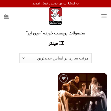
Ski
به انتشارات مهراندیش خوش آمدید
t
conten
محصولات برچسب خورده “جین ایر”
فیلتر
افزودن
به
علاقه
مندی
ها