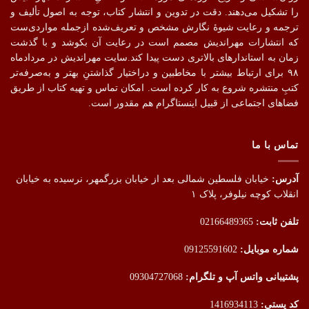
را تشکیل می‌دهند. دقت در تدوین و انتشار کتاب،‌ توجه به اصول تألیف و
ترجمه و رعایت شیوهٔ نگارش مشخص و تعریف‌شده ازجمله مواردی‌ست
که انتشارات مهراندیش مصمم است در رعایت آن بکوشد و با گذشت
زمان به استاندارهای بالاتری دست پیدا کند.سایت مهراندیش در مردادماه
۹۸ برای ارتباط بیشتر با مخاطبین و دراختیار گذاشتنِ بهتر و به‌صرفه‌تر
کتبِ منتشره شروع به کار کرده است. امکان تماس و تهیه کتاب از طریق
فضاهای اجتماعی از قبیل اینستاگرام هم مقدور است.
تماس با ما
آدرس:
خیابان فلسطین شمالی بعد از خیابان بزرگمهر، نرسیده به خیابان
انقلاب کوچه نیلوفر، پلاک ۱
تلفن ثابت:
02166489365
شماره موبایل:
09125591602
پشتیبانی واتس آپ و تلگرام:
09304727068
کد پستی:
1416934113