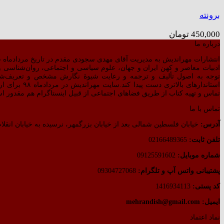
برونته
450,000
تومان
درباره ما
انتشارات مهراندیش به مدیریت آقای مهدی سجودی مقدم در تاریخ مردادماه سال ۱۳۷۷ بر اساس مجوز صادره از طرف وزارت فرهنگ و ارشاد اسلامی رسماً شروع به
ادبیات معاصر و کهن ایران و جهان، علوم سیاسی و اجتماعی، روان‌شناسی و ت
توجه به اصول تألیف و ترجمه و رعایت شیوهٔ نگارش مشخص و تعریف‌ش
استاندارهای 
تماس و تهیه کتاب از طریق فضاهای اجتماعی از قبیل اینستاگرام هم مقدور ا
تماس با ما
آدرس:
خیابان فلسطین شمالی بعد از خیابان بزرگمهر، نرسیده به خیابان انقلاب
تلفن ثابت:
02166489365
شماره موبایل:
09125591602
پشتیبانی واتس آپ و تلگرام:
09304727068
کد پستی:
1416934113
ایمیل: mehrandish@gmail.com
نماد اعتماد