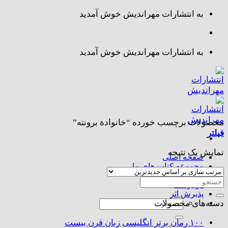
Skip
به انتشارات مهراندیش خوش آمدید
to
content
به انتشارات مهراندیش خوش آمدید
محصولات برچسب خورده “خانوادة برونته”
فیلتر
نمایش یک نتیجه
صفحه اصلی
مجموعه کتاب های ما
تماس با ما
جستجو
درباره ما
برای:
پذیرش اثر
جستجو
دسته‌های محصولات
برای:
۱۰۰ رمان برتر انگلیسی زبان قرن بیست