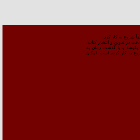
ت در تدوین و انتشار کتاب،‌
بکوشد و با گذشت زمان به
‌تر کتبِ منتشره شروع به کار کرده است. امکان