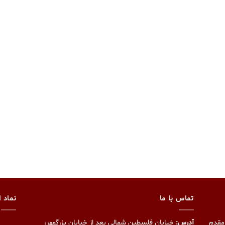
تماس با ما
نماد ا
مقدم
آدرس:
خیابان فلسطین شمالی بعد از خیابان بزرگمهر،