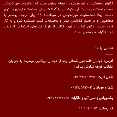
نگارش مشخص و تعریف‌شده ازجمله مواردی‌ست که انتشارات مهراندیش
مصمم است در رعایت آن بکوشد و با گذشت زمان به استاندارهای بالاتری
دست پیدا کند.سایت مهراندیش در مردادماه ۹۸ برای ارتباط بیشتر با
مخاطبین و دراختیار گذاشتنِ بهتر و به‌صرفه‌تر کتبِ منتشره شروع به کار
کرده است. امکان تماس و تهیه کتاب از طریق فضاهای اجتماعی از قبیل
اینستاگرام هم مقدور است.
تماس با ما
آدرس:
خیابان فلسطین شمالی بعد از خیابان بزرگمهر، نرسیده به خیابان
انقلاب کوچه نیلوفر، پلاک ۱
تلفن ثابت:
02166489365
شماره موبایل:
09125591602
پشتیبانی واتس آپ و تلگرام:
09304727068
کد پستی:
1416934113