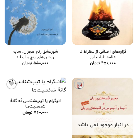
گزاره‌های اخلاقی از سقراط تا
شورعشق،رنج هجران، سایه‌
علامه طباطبایی
روشن‌های رنج و ابتلاء
450,000
تومان
550,000
تومان
افزودن
افزودن
به
به
انیگرام یا تیپ‌شناسی نُه گانهٔ
علاقه
علاقه
شخصیت‌ها
مندی
مندی
740,000
تومان
ها
ها
در انبار موجود نمی باشد