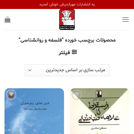
Ski
به انتشارات مهراندیش خوش آمدید
t
conten
محصولات برچسب خورده “فلسفه و روانشناسی”
فیلتر
افزودن
افزودن
به
به
علاقه
علاقه
مندی
مندی
ها
ها