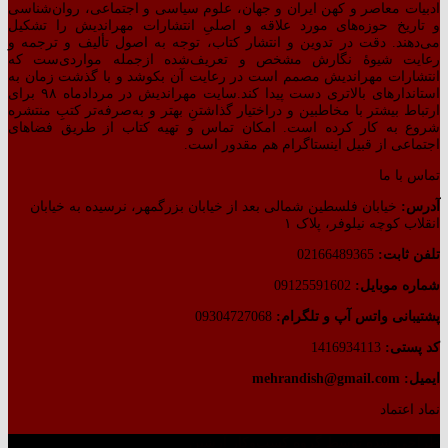
ادبیات معاصر و کهن ایران و جهان، علوم سیاسی و اجتماعی، روان‌شناسی
و تاریخ حوزه‌های مورد علاقه و اصلیِ انتشارات مهراندیش را تشکیل
می‌دهند. دقت در تدوین و انتشار کتاب،‌ توجه به اصول تألیف و ترجمه و
رعایت شیوهٔ نگارش مشخص و تعریف‌شده ازجمله مواردی‌ست که
انتشارات مهراندیش مصمم است در رعایت آن بکوشد و با گذشت زمان به
استاندارهای بالاتری دست پیدا کند.سایت مهراندیش در مردادماه ۹۸ برای
ارتباط بیشتر با مخاطبین و دراختیار گذاشتنِ بهتر و به‌صرفه‌تر کتبِ منتشره
شروع به کار کرده است. امکان تماس و تهیه کتاب از طریق فضاهای
اجتماعی از قبیل اینستاگرام هم مقدور است.
تماس با ما
آدرس:
خیابان فلسطین شمالی بعد از خیابان بزرگمهر، نرسیده به خیابان
انقلاب کوچه نیلوفر، پلاک ۱
تلفن ثابت:
02166489365
شماره موبایل:
09125591602
پشتیبانی واتس آپ و تلگرام:
09304727068
کد پستی:
1416934113
ایمیل: mehrandish@gmail.com
نماد اعتماد
طراحی شده توسط گروه کسب‌وکار آرشین