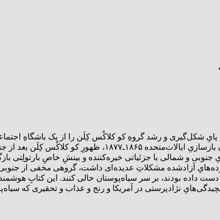
ردِ پایِ شکل‌گیری و رشد گروهِ کو کلاکْس کِلَن را از یک باشگاهِ اجت
عظیم و ویرانگر دنبال می‌کند. در این کتاب داستانِ کاملی از دورانِ بازسازیِ ایالات‌متحده ۱۸۶۵
 جنوبی و شمالی با جزئیاتی خیره‌کننده و بینشِ خاصِ بارتولِتی باز
رده‌هایِ آزادشده مشکلاتِ عدیده‌ای داشت، گروهی مخفی از جنوب
ز دست داده بودند، بر سر سیاه‌پوستان خالی کنند. این کتابِ هوشمن
چیدگی‌هایِ نژادپرستی در آمریکا و رنج و عذاب و تحقیری که سیاه‌پ