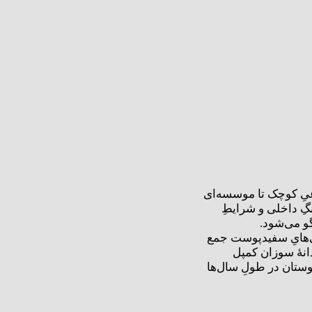
ماعیِ کوچک تا موسسه‌ای
ـ۱۸۷۷، ظهورِ کو کلاکْس کِلَن بعد از جنگِ داخلی و شرایطِ
گو می‌شود.
ی‌هایِ سفیدپوست جمع
دانۀ سوزان کمپل
وستان در طولِ سال‌ها