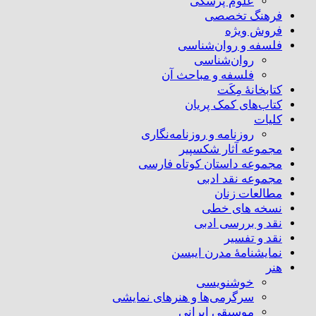
علوم پزشکی
فرهنگ تخصصی
فروش ویژه
فلسفه و روان‌شناسی
روان‌شناسی
فلسفه و مباحث آن
کتابخانۀ مِکَت
کتاب‌های کمک پریان
کلیات
روزنامه و روزنامه‌نگاری
مجموعه آثار شکسپیر
مجموعه داستان کوتاه فارسی
مجموعه نقد ادبی
مطالعات زنان
نسخه های خطی
نقد و بررسی ادبی
نقد و تفسیر
نمایشنامۀ مدرن ایبسن
هنر
خوشنویسی
سرگرمی‌ها و هنرهای نمایشی
موسیقی ایرانی