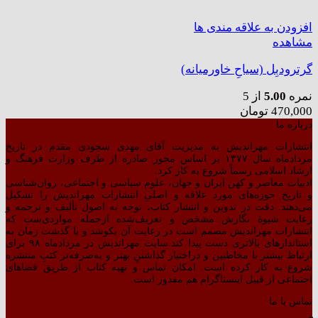
افزودن به علاقه مندی ها
مشاهده
گرترودبِل (سیاحِ خاورمیانه)
نمره
5.00
از 5
470,000
تومان
درباره ما
انتشارات مهراندیش به مدیریت آقای مهدی سجودی مقدم در تاریخ
مردادماه سال ۱۳۷۷ بر اساس مجوز صادره از طرف وزارت فرهنگ و
ارشاد اسلامی رسماً شروع به کار کرد.
ادبیات معاصر و کهن ایران و جهان، علوم سیاسی و اجتماعی، روان‌شناسی
و تاریخ حوزه‌های مورد علاقه و اصلیِ انتشارات مهراندیش را تشکیل
می‌دهند. دقت در تدوین و انتشار کتاب،‌ توجه به اصول تألیف و ترجمه و
رعایت شیوهٔ نگارش مشخص و تعریف‌شده ازجمله مواردی‌ست که
انتشارات مهراندیش مصمم است در رعایت آن بکوشد و با گذشت زمان به
استاندارهای بالاتری دست پیدا کند.سایت مهراندیش در مردادماه ۹۸ برای
ارتباط بیشتر با مخاطبین و دراختیار گذاشتنِ بهتر و به‌صرفه‌تر کتبِ منتشره
شروع به کار کرده است. امکان تماس و تهیه کتاب از طریق فضاهای
اجتماعی از قبیل اینستاگرام هم مقدور است.
تماس با ما