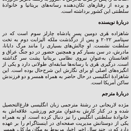
و پرده از رفتارهای تکان‌دهنده رسانه‌های بریتانیا و خانوادۀ
سلطنتی این کشور برداشته است.
دربارۀ نویسنده
شاهزاده هَری دومین پسرِ پادشاه چارلز سوم است که در
سپتامبر ۲۰۲۲ و پس از درگذشت ملکه الیزابت دوم به تخت
سلطنت نشست. او چالش‌های بسیاری را مانند مرگ دایانا،
مادرش، در سن بسیار کم و همچنین حضور در دو جنگ عراق و
افغانستان به‌عنوانِ نیروی نظامی بریتانیا پشت سر گذاشته
است. درگیری هَری با رسانه‌ها سابقه‌ای طولانی دارد و یکی از
انگیزه‌های اصلی او برای نگارش این شرح‌حال بوده است. این
شاهزادۀ انگلیسی در حال حاضر به همراه همسر و دو فرزندش
ساکن آمریکا است.
دربارهٔ مترجم
مژده لاریجانی در رشتۀ مترجمی زبان انگلیسی فارغ‌التحصیل
شده و در کنار کارش به‌عنوانِ مترجم ورزشی، علاقه‌اش به
خانوادۀ سلطنتی انگلیس را نیز دنبال کرده است. او به همراه
یکی از دوستانش مدیریت صفحه‌ای در اینستاگرام را بر عهده
دارد که در چند سال اخیر اخبار مربوط به مِگان مارکل، همسر