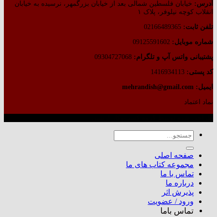
آدرس:
خیابان فلسطین شمالی بعد از خیابان بزرگمهر، نرسیده به خیابان
انقلاب کوچه نیلوفر، پلاک ۱
تلفن ثابت:
02166489365
شماره موبایل:
09125591602
پشتیبانی واتس آپ و تلگرام:
09304727068
کد پستی:
1416934113
ایمیل: mehrandish@gmail.com
نماد اعتماد
طراحی شده توسط گروه کسب‌وکار آرشین
جستجو
برای:
صفحه اصلی
مجموعه کتاب های ما
تماس با ما
درباره ما
پذیرش اثر
ورود / عضویت
تماس باما