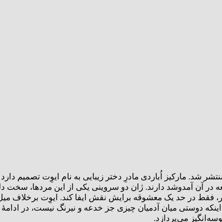
ِت اولین داستان از مجموعه‌ای به همین نام است که در ۱۸۸۴ منتشر شد. مارکیز اُباردی مادرِ دختر زیبایی به نام ا
عه در آن آمدوشد دارند. ژان دو سروینی یکی از این مردها، سخت دل
تر، فقط در حد یک معشوقه برایش نقش ایفا کند. ایوِت برخلاف میل 
 اینکه دوستی میان آدمیان چیزی جز خدعه و نیرنگ نیست، در ادامۀ د
سه‌انگیز می‌پردازد.