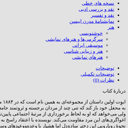
نسخه های خطی
نقد و بررسی ادبی
نقد و تفسیر
نمایشنامۀ مدرن ایبسن
هنر
خوشنویسی
سرگرمی‌ها و هنرهای نمایشی
موسیقی ایرانی
هنر و زیبایی شناسی
هنر‌های نمایشی
توضیحات
توضیحات تکمیلی
نظرات (0)
دربارۀ کتاب
ایو
به محفل خود باز کند که تنی چند از مردان برجسته و ثروتمند جام
ولی می‌خواهد که او به لحاظ برخورداری از مرتبۀ اجتماعی پایین‌
اغواگری‌های این مرد مقاومت می‌کند. نویسنده با اعتقاد راسخ به
نحوۀ رویارویی این دخترِ ساده‌دل اما هشیار با وعده‌ووعیدهای وسو