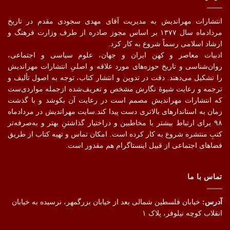
انتشارات مهراندیش به مدیریت آقای مهدی سجودی مقدم در تاریخ
مردادماه سال ۱۳۷۷ بر اساس مجوز صادره از طرف وزارت فرهنگ و
ارشاد اسلامی رسماً شروع به کار کرد.
ادبیات معاصر و کهن ایران و جهان، علوم سیاسی و اجتماعی،
روان‌شناسی و تاریخ حوزه‌های مورد علاقه و اصلیِ انتشارات مهراندیش
را تشکیل می‌دهند. دقت در تدوین و انتشار کتاب،‌ توجه به اصول تألیف و
ترجمه و رعایت شیوهٔ نگارش مشخص و تعریف‌شده ازجمله مواردی‌ست
که انتشارات مهراندیش مصمم است در رعایت آن بکوشد و با گذشت
زمان به استاندارهای بالاتری دست پیدا کند.سایت مهراندیش در مردادماه
۹۸ برای ارتباط بیشتر با مخاطبین و دراختیار گذاشتنِ بهتر و به‌صرفه‌تر
کتبِ منتشره شروع به کار کرده است. امکان تماس و تهیه کتاب از طریق
فضاهای اجتماعی از قبیل اینستاگرام هم مقدور است.
تماس با ما
آدرس:
خیابان فلسطین شمالی بعد از خیابان بزرگمهر، نرسیده به خیابان
انقلاب کوچه نیلوفر، پلاک ۱