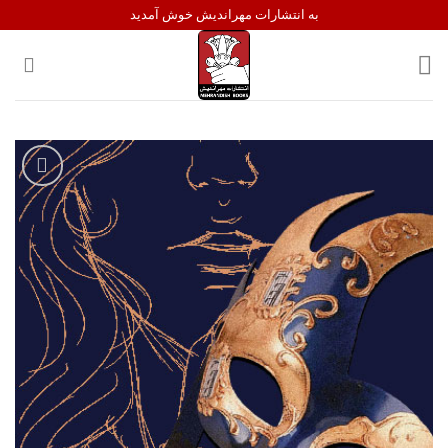
Ski
به انتشارات مهراندیش خوش آمدید
t
conten
افزودن
به
علاقه
مندی
ها