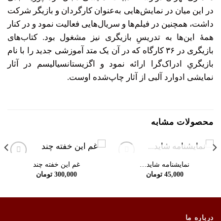
در این میان در نمایش‌هایی به‌عنوان کارگردان و بازیگر شرکت
داشت، همچنین در فیلم‌ها و سریال‌هایی فعالیت نمود و در کنار
همۀ این‌ها به تدریسِ بازیگری نیز مشغول بود. کتاب‌های
بازیگری در ۳۶ کارگاه که در آن یک متد آموزشی جدید را با نام
بازیگریِ ادراک‌گرا ارائه نمود و اگزیستانسیالیسم در آثار
نمایشی ادوارد آلبی از آثار چاپ‌شده اوست.
محصولات مشابه
در انبار موجود نمی باشد
نمایشنامه شاید…
غم این خفته چند
افزودن
افزودن
به
به
45,000
تومان
300,000
تومان
علاقه
علاقه
مندی
مندی
ها
ها
درباره ما