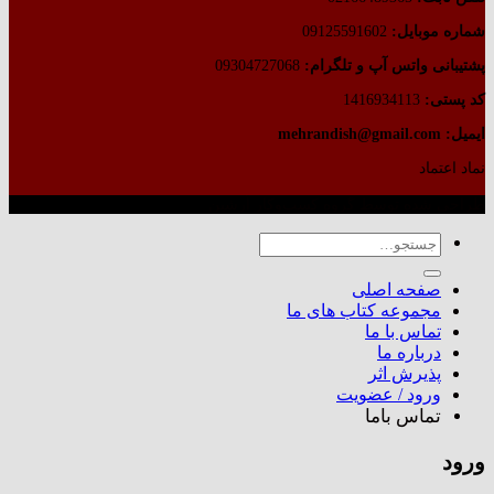
شماره موبایل:
09125591602
پشتیبانی واتس آپ و تلگرام:
09304727068
کد پستی:
1416934113
ایمیل: mehrandish@gmail.com
نماد اعتماد
طراحی شده توسط گروه کسب‌وکار آرشین
جستجو
برای:
صفحه اصلی
مجموعه کتاب های ما
تماس با ما
درباره ما
پذیرش اثر
ورود / عضویت
تماس باما
ورود