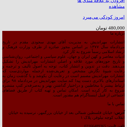
افزودن به علاقه مندی ها
مشاهده
امروز کودکی می‌میرد
480,000
تومان
درباره ما
انتشارات مهراندیش به مدیریت آقای مهدی سجودی مقدم در تاریخ
مردادماه سال ۱۳۷۷ بر اساس مجوز صادره از طرف وزارت فرهنگ و
ارشاد اسلامی رسماً شروع به کار کرد.
ادبیات معاصر و کهن ایران و جهان، علوم سیاسی و اجتماعی، روان‌شناسی
و تاریخ حوزه‌های مورد علاقه و اصلیِ انتشارات مهراندیش را تشکیل
می‌دهند. دقت در تدوین و انتشار کتاب،‌ توجه به اصول تألیف و ترجمه و
رعایت شیوهٔ نگارش مشخص و تعریف‌شده ازجمله مواردی‌ست که
انتشارات مهراندیش مصمم است در رعایت آن بکوشد و با گذشت زمان به
استاندارهای بالاتری دست پیدا کند.سایت مهراندیش در مردادماه ۹۸ برای
ارتباط بیشتر با مخاطبین و دراختیار گذاشتنِ بهتر و به‌صرفه‌تر کتبِ منتشره
شروع به کار کرده است. امکان تماس و تهیه کتاب از طریق فضاهای
اجتماعی از قبیل اینستاگرام هم مقدور است.
تماس با ما
آدرس:
خیابان فلسطین شمالی بعد از خیابان بزرگمهر، نرسیده به خیابان
انقلاب کوچه نیلوفر، پلاک ۱
تلفن ثابت:
02166489365