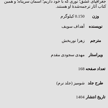
جغرافیای عشق؛ نوری که با خود داریم؛ آسمان سرپناه؛ و همین
کتاب آثار ترجمه‌شدۀ او هستند.
وزن
0.150 کیلوگرم
نویسنده
أهداف سویف
مترجم
زهرا نوربخش
ویراستار
مهدی سجودی مقدم
تعداد صفحه
168
طرح جلد
شومیز (جلد نرم)
تاریخ انتشار
1404