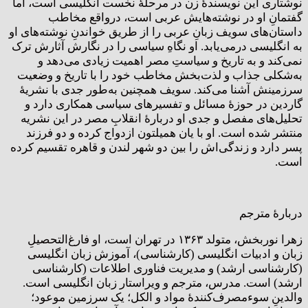
نوشتاری این نویسندۀ زن در مرحلۀ نخست انگلیسی است، اما
گفتمانِ او در نوشته‌هایش عربی است، درواقع مخاطب
داستان‌های سویف زبانِ عربی را از طریق خواندنِ نوشته‌های او
به انگلیسی درمی‌یابد. او نگاهِ سیاسی را در نگارش آثارش ترک
نمی‌کند و به تاریخ و سیاستِ مصر اهمیت زیادی می‌دهد و
به‌شکلی جذاب و لذت‌بخش مخاطب خود را با تاریخ و وضعیت
سرزمینش آشنا می‌کند. سویف همچنین به‌طور جدی با نشریۀ
گاردین در حوزۀ مسائل و تفسیرهای سیاسی همکاری دارد و
تحلیل‌های مفصل و جدی او دربارۀ انقلابِ مصر در این نشریه
منتشر شده است. او با یان همیلتون ازدواج کرده و دو فرزند
پسر دارد و زندگی‌اش را بین دو شهر لندن و قاهره تقسیم کرده
است.
دربارهٔ مترجم
زهرا نوربخش، متولد ۱۳۶۳ در تهران است، او فارغ‌التحصیلِ
زبان و ادبیات انگلیسی (کارشناسی)، آموزش زبان انگلیسی
(کارشناسی ارشد) و مدیریت فناوری اطلاعات (کارشناسی
ارشد) است. مدرس، مترجم و ویراستار زبان انگلیسی است.
والدینِ سوء‌مصرف‌‌کنندۀ مواد و الکل؛ یک سرزمین موعود؛