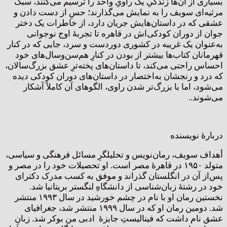
بسیاری از آن‌ها زندگیِ یک راویِ واحد را ترسیم می‌کنند، سبک
مرثیه‌ای سویف را به نمایش می‌گذارند؛ حسِ از دست دادن و
عشقی که در داستان‌هایش جریان دارد، از خاطرات یک دختر
جوان از دوران کودکی‌اش در قاهره تا تجربۀ اوج نوجوانی
به‌عنوان یک غریبه در کشوری دوردست و سرد، جایی که در کنار
قهرمانان کتاب‌ها بیشتر از بودن در کنارِ هم‌سن‌وسال‌های خود
احساس راحتی می‌کند، تا داستان‌های پخته‌ترِ عشق بزرگ‌سالان،
که درد و رنجشان به‌اختصار در داستان‌های دوران کودکی دیده
می‌شود، اما با بزرگ‌تر شدن راوی، الگوهای آن کاملاً آشکار
می‌شوند..
دربارۀ نویسنده
أهداف سویف، رمان‌نویس و تحلیلگرِ مسائل فرهنگی و سیاسی،
متولد ۱۹۵۰ در قاهرۀ مصر است. او تحصیلات خود را در مصر و
پس‌از آن در انگلستان گذراند و موفق به کسب مدرک دکترای
خود در رشتۀ زبان‌شناسی از دانشگاهِ لنگستر بریتانیا شد.
نخستین رمان او با نام در چشم خورشید در سال ۱۹۹۳ منتشر
شد. دومین رمان او که در سال ۱۹۹۹ منتشر شد، جغرافیای
عشق نام داشت که فینالیستِ جایزۀ ادبی من بوکر شد. زبانِ