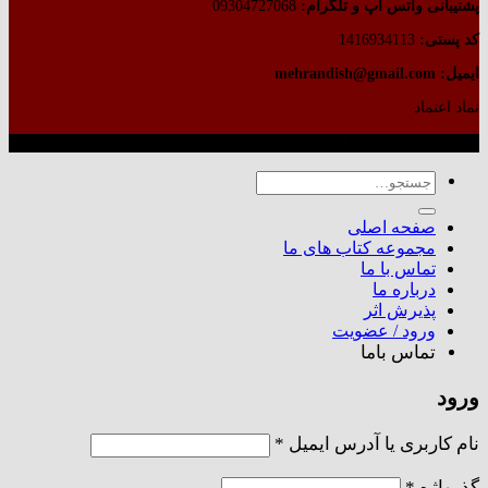
پشتیبانی واتس آپ و تلگرام:
09304727068
کد پستی:
1416934113
ایمیل: mehrandish@gmail.com
نماد اعتماد
طراحی شده توسط گروه کسب‌وکار آرشین
جستجو
برای:
صفحه اصلی
مجموعه کتاب های ما
تماس با ما
درباره ما
پذیرش اثر
ورود / عضویت
تماس باما
ورود
الزامی
نام کاربری یا آدرس ایمیل
*
الزامی
گذرواژه
*