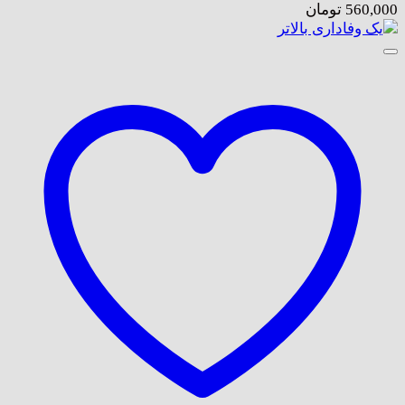
560,000
تومان