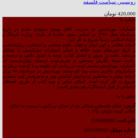
روبسپیر، سیاست فلسفه
420,000
تومان
درباره ما
انتشارات مهراندیش به مدیریت آقای مهدی سجودی مقدم در تاریخ
مردادماه سال ۱۳۷۷ بر اساس مجوز صادره از طرف وزارت فرهنگ و
ارشاد اسلامی رسماً شروع به کار کرد.
ادبیات معاصر و کهن ایران و جهان، علوم سیاسی و اجتماعی، روان‌شناسی
و تاریخ حوزه‌های مورد علاقه و اصلیِ انتشارات مهراندیش را تشکیل
می‌دهند. دقت در تدوین و انتشار کتاب،‌ توجه به اصول تألیف و ترجمه و
رعایت شیوهٔ نگارش مشخص و تعریف‌شده ازجمله مواردی‌ست که
انتشارات مهراندیش مصمم است در رعایت آن بکوشد و با گذشت زمان به
استاندارهای بالاتری دست پیدا کند.سایت مهراندیش در مردادماه ۹۸ برای
ارتباط بیشتر با مخاطبین و دراختیار گذاشتنِ بهتر و به‌صرفه‌تر کتبِ منتشره
شروع به کار کرده است. امکان تماس و تهیه کتاب از طریق فضاهای
اجتماعی از قبیل اینستاگرام هم مقدور است.
تماس با ما
آدرس:
خیابان فلسطین شمالی بعد از خیابان بزرگمهر، نرسیده به خیابان
انقلاب کوچه نیلوفر، پلاک ۱
تلفن ثابت:
02166489365
شماره موبایل:
09125591602